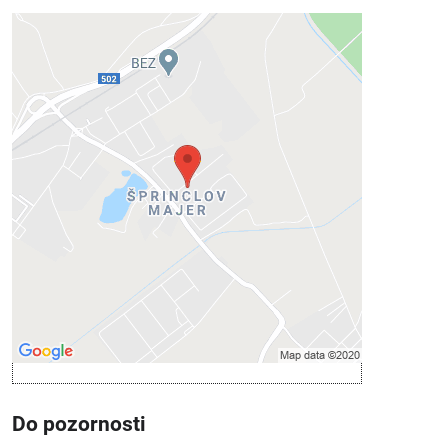
Externý obsah je blokovaný
Voľbami súkromia
Prajete si načítať externý obsah?
Povoliť tentokrát
Povoliť a zapamätať - súhlas s druhom
cookie: Funkčné
Otvoriť obsah v novom okne
Do pozornosti