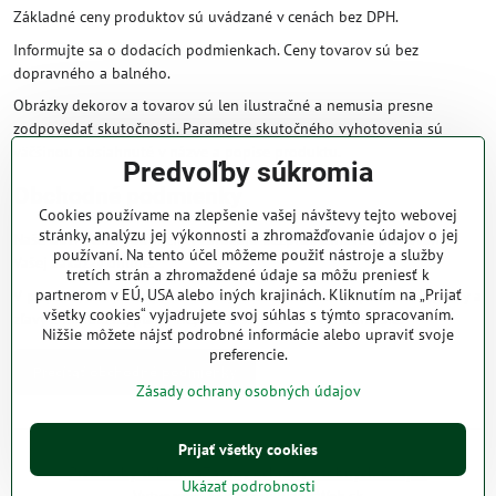
Základné ceny produktov sú uvádzané v cenách bez DPH.
Informujte sa o dodacích podmienkach. Ceny tovarov sú bez
dopravného a balného.
Obrázky dekorov a tovarov sú len ilustračné a nemusia presne
zodpovedať skutočnosti. Parametre skutočného vyhotovenia sú
väčšinou obsiahnuté v názve a popise produktu.
Predvoľby súkromia
Obchodné podmienky
Cookies používame na zlepšenie vašej návštevy tejto webovej
stránky, analýzu jej výkonnosti a zhromažďovanie údajov o jej
Naše obchodné podmienky zaručujú bezproblémové spracovanie
používaní. Na tento účel môžeme použiť nástroje a služby
Vašej zakázky online.
tretích strán a zhromaždené údaje sa môžu preniesť k
partnerom v EÚ, USA alebo iných krajinách. Kliknutím na „Prijať
V prípade, že máte s nami už dojednané obchodné podmienky, ceny a
všetky cookies“ vyjadrujete svoj súhlas s týmto spracovaním.
zľavy z minulosti, platia tie, ktoré sú pre Vás výhodnejšie.
Nižšie môžete nájsť podrobné informácie alebo upraviť svoje
preferencie.
Prečítať obchodné podmienky
Zásady ochrany osobných údajov
Prijať všetky cookies
©
2026
Copyright
Predvoľby súkromia
Zásady ochrany osobných údajov
Ukázať podrobnosti