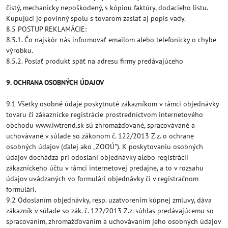
čistý, mechanicky nepoškodený, s kópiou faktúry, dodacieho listu.
Kupujúci je povinný spolu s tovarom zaslať aj popis vady.
8.5 POSTUP REKLAMÁCIE:
8.5.1. Čo najskôr nás informovať emailom alebo telefonicky o chybe
výrobku.
8.5.2. Poslať produkt späť na adresu firmy predávajúceho
9. OCHRANA OSOBNÝCH ÚDAJOV
9.1 Všetky osobné údaje poskytnuté zákazníkom v rámci objednávky
tovaru či zákaznícke registrácie prostredníctvom internetového
obchodu www.iwtrend.sk sú zhromažďované, spracovávané a
uchovávané v súlade so zákonom č. 122/2013 Z.z. o ochrane
osobných údajov (ďalej ako „ZOOÚ"). K poskytovaniu osobných
údajov dochádza pri odoslaní objednávky alebo registrácii
zákazníckeho účtu v rámci internetovej predajne, a to v rozsahu
údajov uvádzaných vo formulári objednávky či v registračnom
formulári.
9.2 Odoslaním objednávky, resp. uzatvorením kúpnej zmluvy, dáva
zákazník v súlade so zák. č. 122/2013 Z.z. súhlas predávajúcemu so
spracovaním, zhromažďovaním a uchovávaním jeho osobných údajov