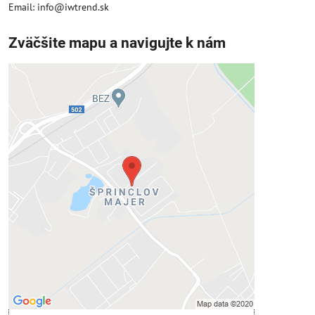
Email: info@iwtrend.sk
Zväčšite mapu a navigujte k nám
Externý obsah je blokovaný
Voľbami súkromia
Prajete si načítať externý obsah?
Povoliť tentokrát
Povoliť a zapamätať - súhlas s druhom
cookie: Funkčné
Otvoriť obsah v novom okne