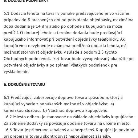
5. DODACIE PODMIENKY
5.1 Dodacia lehota na tovar v ponuke predávajúceho je vo väčšine
prípadov do 8 pracovných dní od potvrdenia objednávky, maximálna
doba dodania je 14 dní alebo po dohode s kupujúcim sa môže
predĺžiť. O dodacej lehote a termíne dodania bude predávajúci
kupujúceho informovať pri potvrdení objednávky telefonicky. Ak
kupujúcemu nevyhovuje oznámená predĺžená dodacia lehota, má
možnosť stornovať objednávku v súlade s bodom 2.5 týchto
Obchodných podmienok. 5.3 Tovar bude vyexpedovaný okamžite po
potvrdení objednávky a po splnení všetkých podmienok pre
vyskladnenie.
6. DORUČENIE TOVARU
6.1 Predávajúci zabezpečuje dopravu tovaru spôsobom, ktorý si
kupujúci vyberie z ponúkaných možností v objednávke: a)
kuriérskou službou, b) Vlastnou dopravou kupujúceho.
6.2 Miesto odberu je stanovené na základe objednávky kupujúceho.
Za splnenie dodávky sa považuje dodanie tovaru na určené miesto.
6.3 Tovar je primerane zabalený a zabezpečený. Kupujúci je povinný
pri preberaní tovaru skontrolovať neporušenosť zásielky.