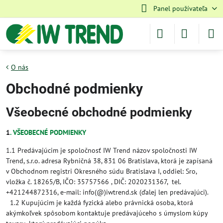
Panel používateľa
O nás
Obchodné podmienky
Všeobecné obchodné podmienky
1
. VŠEOBECNÉ PODMIENKY
1.1 Predávajúcim je spoločnosť IW Trend názov spoločnosti IW
Trend, s.r.o. adresa Rybničná 38, 831 06 Bratislava, ktorá je zapísaná
v Obchodnom registri Okresného súdu Bratislava I, oddiel: Sro,
vložka č. 18265/B, IČO: 35757566 , DIČ: 2020231367, tel.
+421244872316, e-mail: info(@)iwtrend.sk (ďalej len predávajúci).
1.2 Kupujúcim je každá fyzická alebo právnická osoba, ktorá
akýmkoľvek spôsobom kontaktuje predávajúceho s úmyslom kúpy