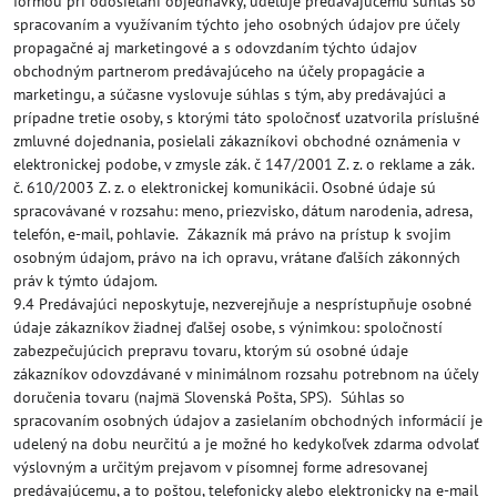
formou pri odosielaní objednávky, udeľuje predávajúcemu súhlas so
spracovaním a využívaním týchto jeho osobných údajov pre účely
propagačné aj marketingové a s odovzdaním týchto údajov
obchodným partnerom predávajúceho na účely propagácie a
marketingu, a súčasne vyslovuje súhlas s tým, aby predávajúci a
prípadne tretie osoby, s ktorými táto spoločnosť uzatvorila príslušné
zmluvné dojednania, posielali zákazníkovi obchodné oznámenia v
elektronickej podobe, v zmysle zák. č 147/2001 Z. z. o reklame a zák.
č. 610/2003 Z. z. o elektronickej komunikácii. Osobné údaje sú
spracovávané v rozsahu: meno, priezvisko, dátum narodenia, adresa,
telefón, e-mail, pohlavie. Zákazník má právo na prístup k svojim
osobným údajom, právo na ich opravu, vrátane ďalších zákonných
práv k týmto údajom.
9.4 Predávajúci neposkytuje, nezverejňuje a nesprístupňuje osobné
údaje zákazníkov žiadnej ďalšej osobe, s výnimkou: spoločností
zabezpečujúcich prepravu tovaru, ktorým sú osobné údaje
zákazníkov odovzdávané v minimálnom rozsahu potrebnom na účely
doručenia tovaru (najmä Slovenská Pošta, SPS). Súhlas so
spracovaním osobných údajov a zasielaním obchodných informácií je
udelený na dobu neurčitú a je možné ho kedykoľvek zdarma odvolať
výslovným a určitým prejavom v písomnej forme adresovanej
predávajúcemu, a to poštou, telefonicky alebo elektronicky na e-mail