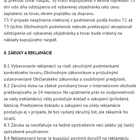
a) prevziať tovar naspäť, b) vrátiť kupujúcemu v lehote najneskôr 15
dní odo dňa odstúpenia od vybavenej objednávky celú cenu
zaplatenú za tovar, okrem poplatku za dopravu.
7.5 V prípade nesplnenia niektorej z podmienok podľa bodov 7.1 až
7.3 týchto Obchodných podmienok nebude predávajúci akceptovať
odstúpenie od vybavenej objednávky a tovar bude vrátený na
náklady kupujúceho naspäť.
8. ZÁRUKY A REKLAMÁCIE
8.1 Vybavovanie reklamácií sa riadi záručnými podmienkami
konkrétneho tovaru, Obchodným zákonníkom a príslušnými
ustanoveniami Občianskeho zákonníka a osobitnými predpismi.
8.2 Záručná doba na všetok ponúkaný tovar v internetovom obchode
predávajúceho je 24 mesiacov. Na uplatnenie práv zo zodpovednosti
za vady (reklamáciu) vždy postačuje doklad o zakúpení (priložená
faktúra). Predloženie dokladu o zakúpení na účely reklamácie
postačuje aj v prípade, že bol vydaný záručný list, ale zákazník ho
stratil.
8.3 Záruka sa nevzťahuje na bežné opotrebenie veci (alebo jej častí)
spôsobené používaním.
8.4 Reklamovaný tovar je kupujúci povinný doručiť na reklamáciu