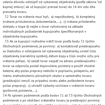
udania dôvodu odstúpiť od vybavenej objednávky (podľa zákona "od
kúpnej zmluvy", ak už kupujúci prevzal tovar) do 14 dní odo dňa
prevzatia tovaru.
7.2 Tovar na vrátenie musí byť:, a) nepoškodený, b) kompletný
(vrátane príslušenstva, dokumentácie, ...), c) vrátane priloženého
dokladu o kúpe d) nejde o tovar vyhotovený na základe
individuálnych požiadaviek kupujúceho špecifikovaných v
objednávke kupujúceho.
7.3 Ak sa kupujúci rozhodne vrátiť tovar podľa bodu 7.1 týchto
Obchodných podmienok, je povinný: a) kontaktovať predávajúceho
so žiadosťou o odstúpenie od vybavenej objednávky, uviesť číslo
objednávky (variabilný symbol), dátum kúpy a číslo svojho účtu pre
vrátenie peňazí, b) zaslať tovar naspäť na adresu predávajúceho -
tovar sa odporúča poslať doporučene, poistený a použiť vhodné
balenie, aby počas prepravy nedošlo k popísaniu, polepeniu, ani
inému znehodnoteniu pôvodných obalov a samotného tovaru
(predávajúci neručí za prípadnú stratu alebo poškodenie tovaru
počas prepravy), c) uhradiť výdavky súvisiace s vrátením tovaru
(poštovné, poistenie, ...).
7.4 Po splnení podmienok podľa bodov 7.1 až 7.3 týchto Obchodných
podmienok a po obdržaní vráteného tovaru je predávajúci povinný: