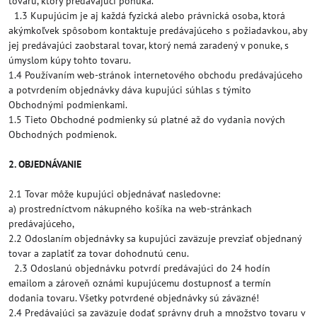
tovaru, ktorý predávajúci ponúka.
1.3 Kupujúcim je aj každá fyzická alebo právnická osoba, ktorá
akýmkoľvek spôsobom kontaktuje predávajúceho s požiadavkou, aby
jej predávajúci zaobstaral tovar, ktorý nemá zaradený v ponuke, s
úmyslom kúpy tohto tovaru.
1.4 Používaním web-stránok internetového obchodu predávajúceho
a potvrdením objednávky dáva kupujúci súhlas s týmito
Obchodnými podmienkami.
1.5 Tieto Obchodné podmienky sú platné až do vydania nových
Obchodných podmienok.
2.
OBJEDNÁVANIE
2.1 Tovar môže kupujúci objednávať nasledovne:
a) prostredníctvom nákupného košíka na web-stránkach
predávajúceho,
2.2 Odoslaním objednávky sa kupujúci zaväzuje prevziať objednaný
tovar a zaplatiť za tovar dohodnutú cenu.
2.3 Odoslanú objednávku potvrdí predávajúci do 24 hodín
emailom a zároveň oznámi kupujúcemu dostupnosť a termín
dodania tovaru. Všetky potvrdené objednávky sú záväzné!
2.4 Predávajúci sa zaväzuje dodať správny druh a množstvo tovaru v