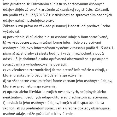
info@iwtrend.sk. Odvolaním súhlasu so spracovaním osobných
údajov dôjde zároveň k zrušeniu zákazníckej registrácie. Zákazník
má podľa zák. č. 122/2013 Z.z. v súvislosti so spracovaním osobných
údajov najmä nasledujúce práva:
Zákazník má právo na základe písomnej žiadosti od predávajúceho
vyžadovať:
a) potvrdenie, či sú alebo nie sú osobné údaje o ňom spracúvané,
b) vo všeobecne zrozumiteľnej forme informácie o spracúvaní
osobných údajov v informačnom systéme v rozsahu podľa § 15 ods. 1
písm. a) až e) druhý až šiesty bod; pri vydaní rozhodnutia podľa
odseku 5 je dotknutá osoba oprávnená oboznámiť sa s postupom
spracúvania a vyhodnocovania operácií,
c) vo všeobecne zrozumiteľnej forme presné informácie o zdroji, z
ktorého získal jeho osobné údaje na spracúvanie,
d) vo všeobecne zrozumiteľnej forme zoznam jeho osobných údajov,
ktoré sú predmetom spracúvania,
e) opravu alebo likvidáciu svojich nesprávnych, neúplných alebo
neaktuálnych osobných údajov, ktoré sú predmetom spracúvania,
f) likvidáciu jeho osobných údajov, ktorých účel spracúvania sa
skončil; ak sú predmetom spracúvania úradné doklady obsahujúce
osobné údaje, môže požiadať o ich vrátenie,