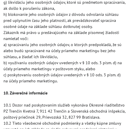
g) likvidáciu jeho osobných údajov, ktoré sú predmetom spracúvania,
ak došlo k porušeniu zákona,
h) blokovanie jeho osobných údajov z dôvodu odvolania súhlasu
pred uplynutím času jeho platnosti, ak prevádzkovateľ spracúva
osobné údaje na základe súhlasu dotknutej osoby.
Zákazník má právo u predávajúceho na základe písomnej žiadosti
namietať voči:
a) spracúvaniu jeho osobných údajov, o ktorých predpokladá, že sú
alebo budú spracúvané na účely priameho marketingu bez jeho
súhlasu, a žiadať ich likvidáciu,
b) využívaniu osobných údajov uvedených v § 10 ods. 3 písm. d) na
účely priameho marketingu v poštovom styku, alebo
c) poskytovaniu osobných údajov uvedených v § 10 ods. 3 písm. d)
na účely priameho marketingu.
10. Záverečné informácie
10.1 Dozor nad poskytovaním služieb vykonáva Okresné riaditeľstvo
PZ Trenčín Kvetná 7, 911 42 Trenčín a Slovenská obchodná inšpekcia,
poštový priečinok 29, Prievozská 32, 827 99 Bratislava.
10.2 Tieto všeobecné obchodné podmienky a všetky kúpne zmluvy