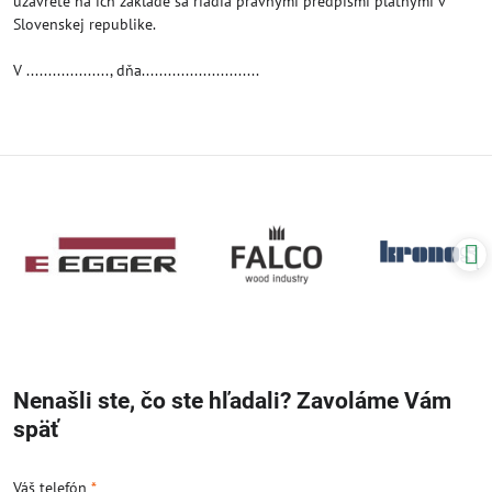
uzavreté na ich základe sa riadia právnymi predpismi platnými v
Slovenskej republike.
V ..................., dňa...........................
Nenašli ste, čo ste hľadali? Zavoláme Vám
späť
Váš telefón
*