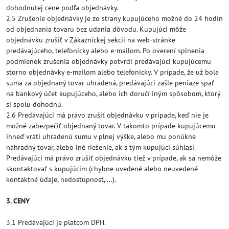
dohodnutej cene podľa objednávky.
2.5 Zrušenie objednávky je zo strany kupujúceho možné do 24 hodín
od objednania tovaru bez udania dôvodu. Kupujúci môže
objednávku zrušiť v Zákazníckej sekcii na web-stránke
predávajúceho, telefonicky alebo e-mailom. Po overení splnenia
podmienok zrušenia objednávky potvrdí predávajúci kupujúcemu
storno objednávky e-mailom alebo telefonicky. V prípade, že už bola
suma za objednaný tovar uhradená, predávajúci zašle peniaze späť
na bankový účet kupujúceho, alebo ich doručí iným spôsobom, ktorý
si spolu dohodnú.
2.6 Predávajúci má právo zrušiť objednávku v prípade, keď nie je
možné zabezpečiť objednaný tovar. V takomto prípade kupujúcemu
ihneď vráti uhradenú sumu v plnej výške, alebo mu ponúkne
náhradný tovar, alebo iné riešenie, ak s tým kupujúci súhlasí.
Predávajúci má právo zrušiť objednávku tiež v prípade, ak sa nemôže
skontaktovať s kupujúcim (chybne uvedené alebo neuvedené
kontaktné údaje, nedostupnosť, ...).
3. CENY
3.1 Predávajúci je platcom DPH.