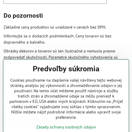
Do pozornosti
Základné ceny produktov sú uvádzané v cenách bez DPH.
Informujte sa o dodacích podmienkach. Ceny tovarov sú bez
dopravného a balného.
Obrázky dekorov a tovarov sú len ilustračné a nemusia presne
zodpovedať skutočnosti. Parametre skutočného vyhotovenia sú
väčšinou obsiahnuté v názve a popise produktu.
Predvoľby súkromia
Obchodné podmienky
Cookies používame na zlepšenie vašej návštevy tejto webovej
stránky, analýzu jej výkonnosti a zhromažďovanie údajov o jej
Naše obchodné podmienky zaručujú bezproblémové spracovanie
používaní. Na tento účel môžeme použiť nástroje a služby
Vašej zakázky online.
tretích strán a zhromaždené údaje sa môžu preniesť k
partnerom v EÚ, USA alebo iných krajinách. Kliknutím na „Prijať
V prípade, že máte s nami už dojednané obchodné podmienky, ceny a
všetky cookies“ vyjadrujete svoj súhlas s týmto spracovaním.
zľavy z minulosti, platia tie, ktoré sú pre Vás výhodnejšie.
Nižšie môžete nájsť podrobné informácie alebo upraviť svoje
preferencie.
Prečítať obchodné podmienky
Zásady ochrany osobných údajov