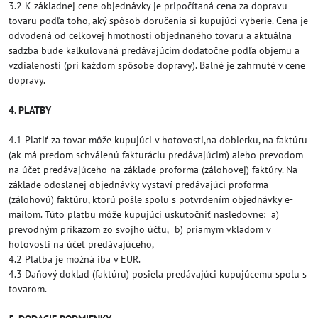
3.2 K základnej cene objednávky je pripočítaná cena za dopravu
tovaru podľa toho, aký spôsob doručenia si kupujúci vyberie. Cena je
odvodená od celkovej hmotnosti objednaného tovaru a aktuálna
sadzba bude kalkulovaná predávajúcim dodatočne podľa objemu a
vzdialenosti (pri každom spôsobe dopravy). Balné je zahrnuté v cene
dopravy.
4. PLATBY
4.1 Platiť za tovar môže kupujúci v hotovosti,na dobierku, na faktúru
(ak má predom schválenú fakturáciu predávajúcim) alebo prevodom
na účet predávajúceho na základe proforma (zálohovej) faktúry. Na
základe odoslanej objednávky vystaví predávajúci proforma
(zálohovú) faktúru, ktorú pošle spolu s potvrdením objednávky e-
mailom. Túto platbu môže kupujúci uskutočniť nasledovne: a)
prevodným príkazom zo svojho účtu, b) priamym vkladom v
hotovosti na účet predávajúceho,
4.2 Platba je možná iba v EUR.
4.3 Daňový doklad (faktúru) posiela predávajúci kupujúcemu spolu s
tovarom.