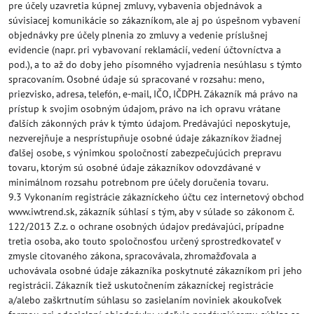
pre účely uzavretia kúpnej zmluvy, vybavenia objednávok a
súvisiacej komunikácie so zákazníkom, ale aj po úspešnom vybavení
objednávky pre účely plnenia zo zmluvy a vedenie príslušnej
evidencie (napr. pri vybavovaní reklamácií, vedení účtovníctva a
pod.), a to až do doby jeho písomného vyjadrenia nesúhlasu s týmto
spracovaním. Osobné údaje sú spracované v rozsahu: meno,
priezvisko, adresa, telefón, e-mail, IČO, IČDPH. Zákazník má právo na
prístup k svojim osobným údajom, právo na ich opravu vrátane
ďalších zákonných práv k týmto údajom. Predávajúci neposkytuje,
nezverejňuje a nesprístupňuje osobné údaje zákazníkov žiadnej
ďalšej osobe, s výnimkou spoločností zabezpečujúcich prepravu
tovaru, ktorým sú osobné údaje zákazníkov odovzdávané v
minimálnom rozsahu potrebnom pre účely doručenia tovaru.
9.3 Vykonaním registrácie zákazníckeho účtu cez internetový obchod
www.iwtrend.sk, zákazník súhlasí s tým, aby v súlade so zákonom č.
122/2013 Z.z. o ochrane osobných údajov predávajúci, prípadne
tretia osoba, ako touto spoločnosťou určený sprostredkovateľ v
zmysle citovaného zákona, spracovávala, zhromažďovala a
uchovávala osobné údaje zákazníka poskytnuté zákazníkom pri jeho
registrácii. Zákazník tiež uskutočnením zákazníckej registrácie
a/alebo zaškrtnutím súhlasu so zasielaním noviniek akoukoľvek