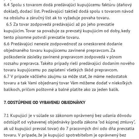
6.4 Spolu s tovarom dodá predávajúci kupujúcemu faktúru (daňový
doklad), dodací list. Predávajúci taktiež dodá spolu s tovarom návod
na obsluhu a záručný list ak to vyžaduje povaha tovaru.
6.5 Za tovar zodpovedá predávajúci až po jeho prevzatie
kupujúcim. Tovar sa považuje za prevzatý kupujúcim od doby, kedy
tento písomne potvrdí prevzatie tovaru.
6.6 Predávajúci nenesie zodpovednosť za oneskorené dodanie
objednaného tovaru kupujúcemu zavinené prepravcom. Za
poškodenie zásielky zavinené prepravcom zodpovedá v plnom
rozsahu prepravca. Takéto prípady rieši predávajúci dodaním nového
tovaru kupujúcemu po zaplatení všetkých škôd prepravcom.
6.7 V prípade väčšieho záujmu sa môže stať, že máme nedostatok
tovaru a tak Vami objednaný tovar Vám môžeme dodať v niekoľkých
balíkoch, pričom poštovné a balné platíte ako za jeden balík.
7. ODSTÚPENIE OD VYBAVENEJ OBJEDNÁVKY
7.1 Kupujúci je v súlade so zákonom oprávnený bez udania dôvodu
odstúpiť od vybavenej objednávky (podľa zákona "od kúpnej zmluvy",
ak už kupujúci prevzal tovar) do 7 pracovných dní odo dňa prevzatia
tovaru. V prípade, že je kupujúci spotrebiteľom je oprávnený bez