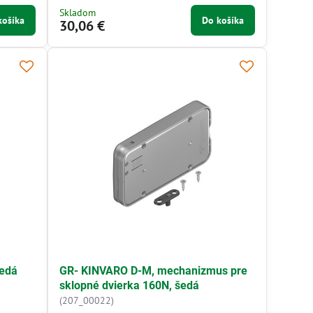
Skladom
košíka
Do košíka
30,06 €
šedá
GR- KINVARO D-M, mechanizmus pre
sklopné dvierka 160N, šedá
(207_00022)