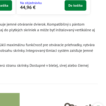
Na objednávku
košíka
Do košíka
44,96 €
uje jemné otváranie dvierok. Kompatibilný s pántom
j do plytkých skriniek a môže byť inštalovaný vertikálne aj
kli maximálnu funkčnosť pre otváracie priehradky, vytvára
 k obsahu skrinky. Integrovaný tlmiaci systém zaisťuje jemné
 stranu skrinky. Dostupné v bielej, sivej alebo čiernej