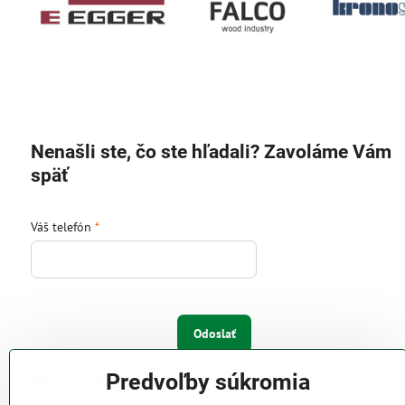
Nenašli ste, čo ste hľadali? Zavoláme Vám
späť
Váš telefón
*
Odoslať
Predvoľby súkromia
IW Trend s.r.o.