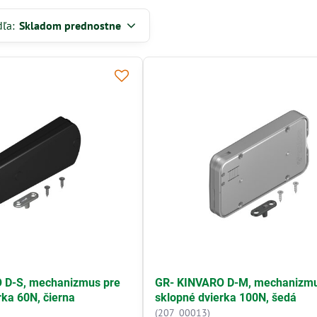
dľa:
Skladom prednostne
 D-S, mechanizmus pre
GR- KINVARO D-M, mechanizmu
rka 60N, čierna
sklopné dvierka 100N, šedá
(207_00013)