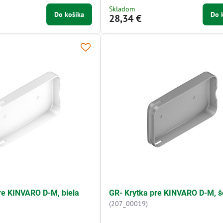
Skladom
Do košíka
Do 
28,34 €
re KINVARO D-M, biela
GR- Krytka pre KINVARO D-M, 
(207_00019)