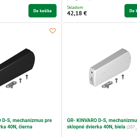
Skladom
Do košíka
Do 
42,18 €
 D-S, mechanizmus pre
GR- KINVARO D-S, mechanizmu
rka 40N, čierna
sklopné dvierka 40N, biela
(207