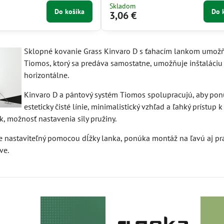
Skladom
Do košíka
Do 
3,06 €
Sklopné kovanie Grass Kinvaro D s ťahacím lankom umožň
Tiomos, ktorý sa predáva samostatne, umožňuje inštaláciu a
horizontálne.
Kinvaro D a pántový systém Tiomos spolupracujú, aby ponú
esteticky čisté línie, minimalistický vzhľad a ľahký prístup
k, možnosť nastavenia sily pružiny.
e nastaviteľný pomocou dĺžky lanka, ponúka montáž na ľavú aj pravú
ve.