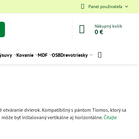
Panel používateľa
Nákupný košík
0 €
ýsuvy
Kovanie
MDF
OSB
Drevotriesky
otváranie dvierok. Kompatibilný s pántom Tiomos, ktorý sa
 môže byť inštalovaný vertikálne aj horizontálne.
Čítajte