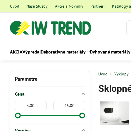
Úvod
Naše Služby
Akcie a Novinky
Partneri
Katalógy 
AKCIA
Výpredaj
Dekoratívne materiály
Dyhované materiály
Úvod
Výklopy
Parametre
Sklopné
Cena
Od:
Do:
Výrobca