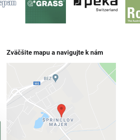
Zväčšite mapu a navigujte k nám
Externý obsah je blokovaný
Voľbami súkromia
Prajete si načítať externý obsah?
Povoliť tentokrát
Povoliť a zapamätať - súhlas s druhom