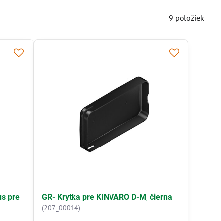
9
položiek
s pre
GR- Krytka pre KINVARO D-M, čierna
(207_00014)