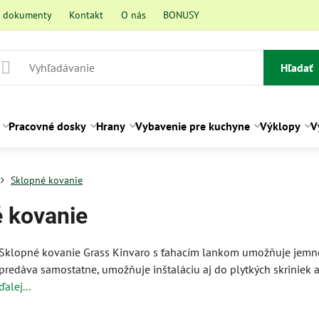
a dokumenty
Kontakt
O nás
BONUSY
Hľadať
Pracovné dosky
Hrany
Vybavenie pre kuchyne
Výklopy
V
Sklopné kovanie
 kovanie
Sklopné kovanie Grass Kinvaro s ťahacím lankom umožňuje jemné 
predáva samostatne, umožňuje inštaláciu aj do plytkých skriniek a
ďalej...