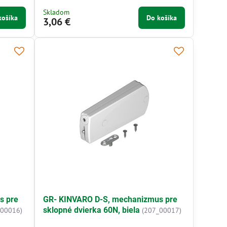
Skladom
košíka
Do košíka
3,06 €
s pre
GR- KINVARO D-S, mechanizmus pre
sklopné dvierka 60N, biela
_00016)
(207_00017)