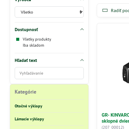
Radiť po
Dostupnosť
Všetky produkty
Iba skladom
Hľadať text
Prehľadať
výsledky
filtra
fulltextom
Kategórie
Otočné výklopy
GR- KINVARO
Lámacie výklopy
sklopné dvie
(207_00012)