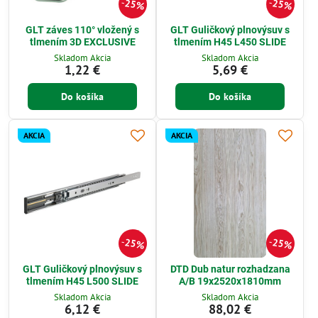
25%
25%
GLT záves 110° vložený s
GLT Guličkový plnovýsuv s
tlmením 3D EXCLUSIVE
tlmením H45 L450 SLIDE
Skladom Akcia
Skladom Akcia
1,22 €
5,69 €
Do košíka
Do košíka
AKCIA
AKCIA
25%
25%
GLT Guličkový plnovýsuv s
DTD Dub natur rozhadzana
tlmením H45 L500 SLIDE
A/B 19x2520x1810mm
Skladom Akcia
Skladom Akcia
6,12 €
88,02 €