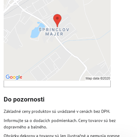
Externý obsah je blokovaný
Voľbami súkromia
Prajete si načítať externý obsah?
Povoliť tentokrát
Povoliť a zapamätať - súhlas s druhom
cookie: Funkčné
Otvoriť obsah v novom okne
Do pozornosti
Základné ceny produktov sú uvádzané v cenách bez DPH.
Informujte sa o dodacích podmienkach. Ceny tovarov sú bez
dopravného a balného.
Obrázky dekorov a tovarov sú len ilustračné a nemusia presne