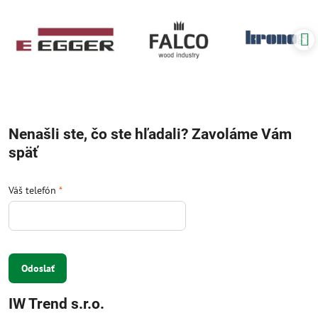
Nenašli ste, čo ste hľadali? Zavoláme Vám
späť
Váš telefón
*
Odoslať
IW Trend s.r.o.