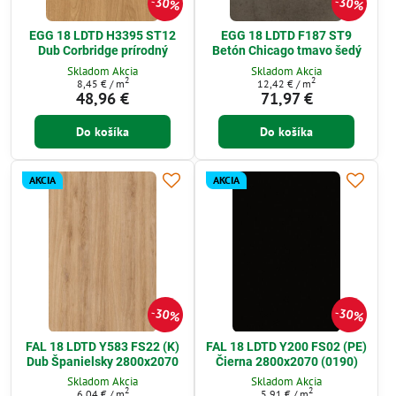
30%
30%
EGG 18 LDTD H3395 ST12
EGG 18 LDTD F187 ST9
Dub Corbridge prírodný
Betón Chicago tmavo šedý
Skladom Akcia
Skladom Akcia
2
2
8,45 €
/ m
12,42 €
/ m
48,96 €
71,97 €
Do košíka
Do košíka
AKCIA
AKCIA
30%
30%
FAL 18 LDTD Y583 FS22 (K)
FAL 18 LDTD Y200 FS02 (PE)
Dub Španielsky 2800x2070
Čierna 2800x2070 (0190)
Skladom Akcia
Skladom Akcia
2
2
6,04 €
/ m
5,91 €
/ m