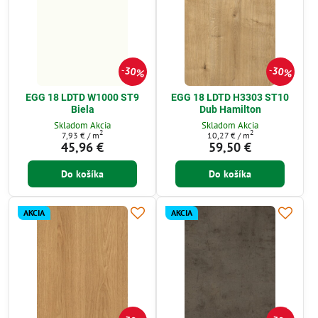
30%
30%
EGG 18 LDTD W1000 ST9
EGG 18 LDTD H3303 ST10
Biela
Dub Hamilton
Skladom Akcia
Skladom Akcia
2
2
7,93 €
/ m
10,27 €
/ m
45,96 €
59,50 €
Do košíka
Do košíka
AKCIA
AKCIA