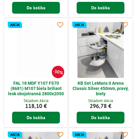
Do košíka
Do košíka
AKCIA
AKCIA
30%
FAL 18 MDF Y107 FS70
KB Set LeMans II Arena
(8681) M107 biela briliant
Classic Silver 450mm, pravý,
lesk obojstranná 2800x2050
biely
Skladom Akcia
Skladom Akcia
118,10 €
296,78 €
Do košíka
Do košíka
AKCIA
AKCIA