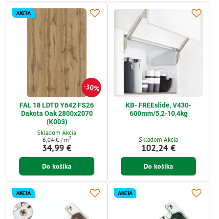
AKCIA
30%
FAL 18 LDTD Y642 FS26
KB- FREEslide, V430-
Dakota Oak 2800x2070
600mm/5,2-10,4kg
(K003)
Skladom Akcia
2
Skladom Akcia
6,04 €
/ m
34,99 €
102,24 €
Do košíka
Do košíka
AKCIA
AKCIA