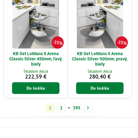
25%
25%
KB Set LeMans II Arena
KB Set LeMans II Arena
Classic Silver 450mm, ľavý,
Classic Silver 500mm, pravý,
biely
biely
Skladom Akcia
Skladom Akcia
222,59 €
280,40 €
Do košíka
Do košíka
1
2
395