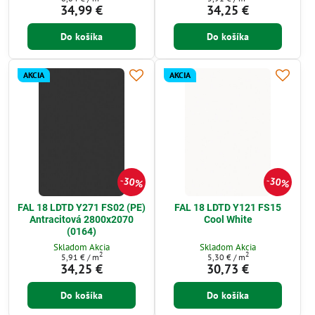
34,99 €
34,25 €
Do košíka
Do košíka
AKCIA
AKCIA
30%
30%
FAL 18 LDTD Y271 FS02 (PE)
FAL 18 LDTD Y121 FS15
Antracitová 2800x2070
Cool White
(0164)
Skladom Akcia
Skladom Akcia
2
2
5,91 €
/ m
5,30 €
/ m
34,25 €
30,73 €
Do košíka
Do košíka