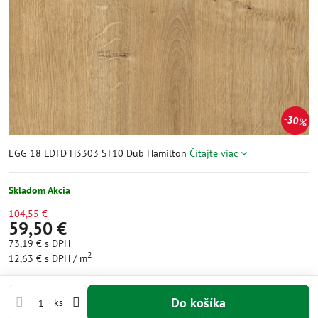
30%
EGG 18 LDTD H3303 ST10 Dub Hamilton
Čítajte viac
Skladom Akcia
104,55 €
59,50 €
73,19 €
s DPH
2
12,63 €
s DPH
/ m
Do košíka
ks