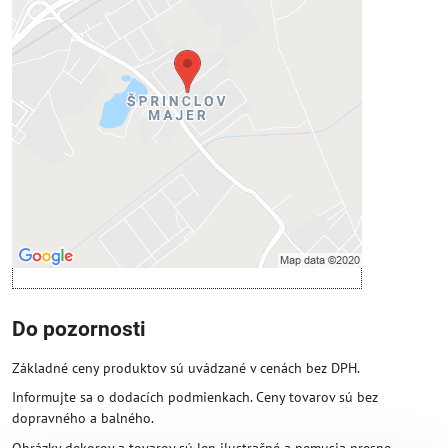
Externý obsah je blokovaný
Voľbami súkromia
Prajete si načítať externý obsah?
Povoliť tentokrát
Povoliť a zapamätať - súhlas s druhom
cookie: Funkčné
Otvoriť obsah v novom okne
Do pozornosti
Základné ceny produktov sú uvádzané v cenách bez DPH.
Informujte sa o dodacích podmienkach. Ceny tovarov sú bez
dopravného a balného.