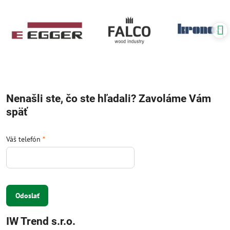
Nenašli ste, čo ste hľadali? Zavoláme Vám
späť
Váš telefón
*
Odoslať
IW Trend s.r.o.