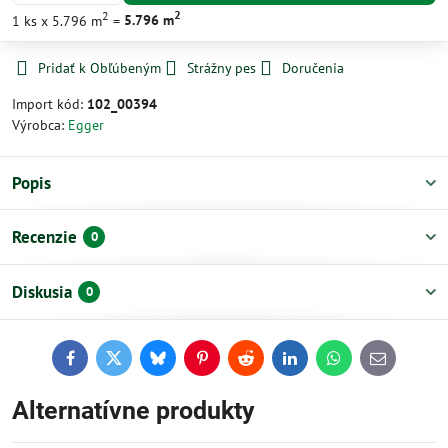
2
2
1
ks
x 5.796 m
=
5.796
m
Pridať k Obľúbeným
Strážny pes
Doručenia
Import kód:
102_00394
Výrobca:
Egger
Popis
Recenzie
0
Diskusia
0
Facebook
Twitter
Bluesky
Pinterest
Reddit
LinkedIn
WhatsApp
E-
mail
Alternatívne produkty