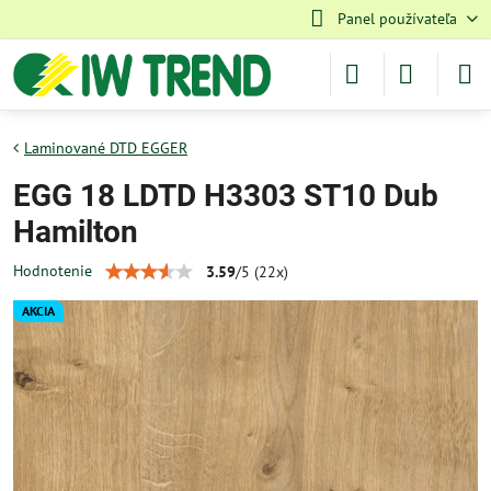
Panel používateľa
Laminované DTD EGGER
EGG 18 LDTD H3303 ST10 Dub
Hamilton
Hodnotenie
3.59
/
5
(
22
x)
AKCIA