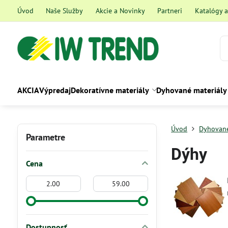
Úvod
Naše Služby
Akcie a Novinky
Partneri
Katalógy 
AKCIA
Výpredaj
Dekoratívne materiály
Dyhované materiály
Úvod
Dyhované
Parametre
Dýhy
Cena
Od:
Do:
Dostupnosť