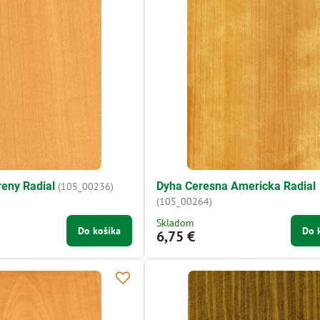
eny Radial
Dyha Ceresna Americka Radial
(105_00236)
(105_00264)
Skladom
Do košíka
Do 
6,75 €