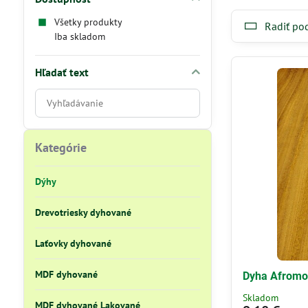
Všetky produkty
Radiť po
Iba skladom
Hľadať text
Prehľadať
výsledky
filtra
fulltextom
Kategórie
Dýhy
Drevotriesky dyhované
Laťovky dyhované
MDF dyhované
Dyha Afromo
Skladom
MDF dyhované Lakované