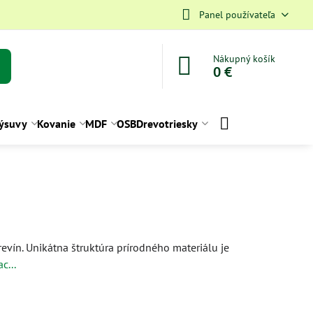
Panel používateľa
Nákupný košík
0 €
ýsuvy
Kovanie
MDF
OSB
Drevotriesky
vín. Unikátna štruktúra prírodného materiálu je
ac...