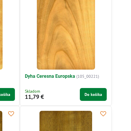
Dyha Ceresna Europska
(105_00221)
Skladom
košíka
Do košíka
11,79 €