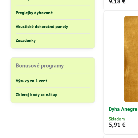
9,18 €
Preglejky dyhované
Akustické dekoračné panely
Zosadenky
Bonusové programy
Výsuvy za 1 cent
Zbieraj body za nákup
Dyha Anegre
Skladom
5,91 €