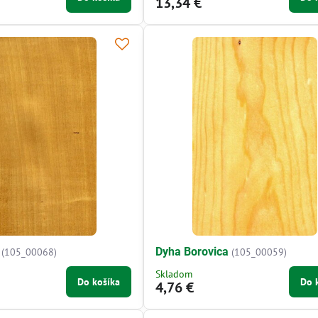
13,34 €
Dyha Borovica
(105_00068)
(105_00059)
Skladom
Do košíka
Do 
4,76 €