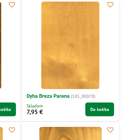
Dyha Breza Parena
(105_00070)
Skladom
košíka
Do košíka
7,95 €