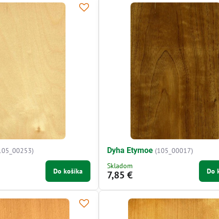
Dyha Etymoe
105_00253)
(105_00017)
Skladom
Do košíka
Do 
7,85 €