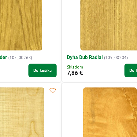
der
Dyha Dub Radial
(105_00268)
(105_00204)
Skladom
Do košíka
Do 
7,86 €