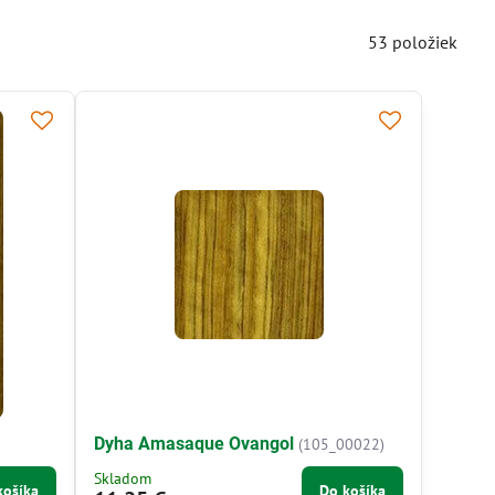
53
položiek
Dyha Amasaque Ovangol
(105_00022)
Skladom
košíka
Do košíka