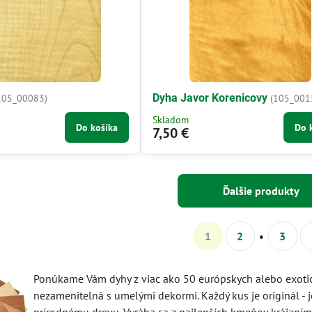
Dyha Javor Korenicovy
105_00083)
(105_001
Skladom
Do košíka
Do 
7,50 €
Ďalšie produkty
1
2
3
Ponúkame Vám dyhy z viac ako 50 európskych alebo exotick
nezamenitelná s umelými dekormi. Každý kus je originál - j
prírodnému drevu. Vyrába sa z najlepších kmeňov krájaním