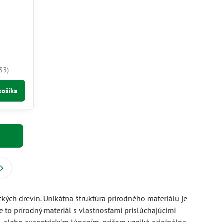
53)
košíka
ých drevín. Unikátna štruktúra prírodného materiálu je
e to prírodný materiál s vlastnosťami prislúchajúcimi
, alebo excentrickým lúpaním, pričom vzniká originálna