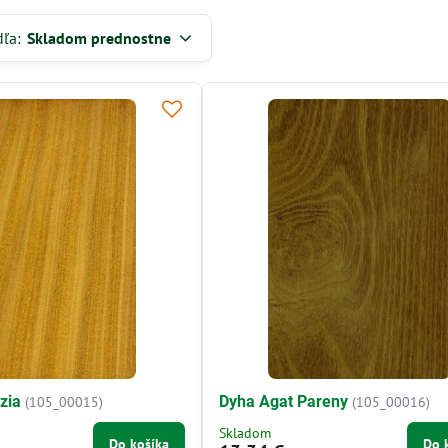
dľa:
Skladom prednostne
zia
Dyha Agat Pareny
(105_00015)
(105_00016)
Skladom
Do košíka
Do 