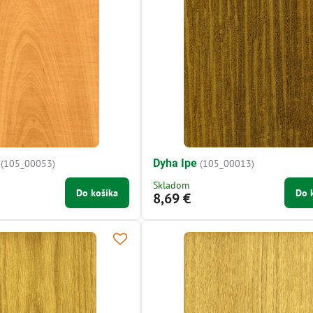
Dyha Ipe
(105_00053)
(105_00013)
Skladom
Do košíka
Do 
8,69 €