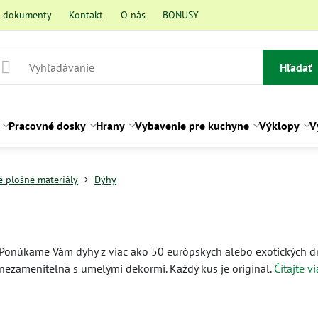
a dokumenty
Kontakt
O nás
BONUSY
Hľadať
Pracovné dosky
Hrany
Vybavenie pre kuchyne
Výklopy
V
 plošné materiály
Dýhy
Ponúkame Vám dyhy z viac ako 50 európskych alebo exotických dre
nezamenitelná s umelými dekormi. Každý kus je originál.
Čítajte vi