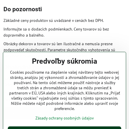
Do pozornosti
Základné ceny produktov sú uvádzané v cenách bez DPH.
Informujte sa o dodacích podmienkach. Ceny tovarov sú bez
dopravného a balného.
Obrázky dekorov a tovarov sú len ilustračné a nemusia presne
zodpovedať skutočnosti. Parametre skutočného vyhotovenia sú
väčšinou obsiahnuté v názve a popise produktu.
Predvoľby súkromia
Obchodné podmienky
Cookies používame na zlepšenie vašej návštevy tejto webovej
stránky, analýzu jej výkonnosti a zhromažďovanie údajov o jej
Naše obchodné podmienky zaručujú bezproblémové spracovanie
používaní. Na tento účel môžeme použiť nástroje a služby
Vašej zakázky online.
tretích strán a zhromaždené údaje sa môžu preniesť k
partnerom v EÚ, USA alebo iných krajinách. Kliknutím na „Prijať
V prípade, že máte s nami už dojednané obchodné podmienky, ceny a
všetky cookies“ vyjadrujete svoj súhlas s týmto spracovaním.
zľavy z minulosti, platia tie, ktoré sú pre Vás výhodnejšie.
Nižšie môžete nájsť podrobné informácie alebo upraviť svoje
preferencie.
Prečítať obchodné podmienky
Zásady ochrany osobných údajov