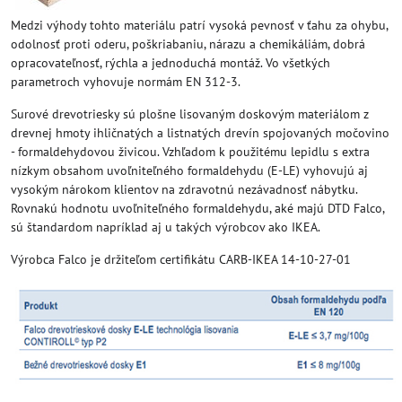
Medzi výhody tohto materiálu patrí vysoká pevnosť v ťahu za ohybu,
odolnosť proti oderu, poškriabaniu, nárazu a chemikáliám, dobrá
opracovateľnosť, rýchla a jednoduchá montáž. Vo všetkých
parametroch vyhovuje normám EN 312-3.
Surové drevotriesky sú plošne lisovaným doskovým materiálom z
drevnej hmoty ihličnatých a listnatých drevín spojovaných močovino
- formaldehydovou živicou. Vzhľadom k použitému lepidlu s extra
nízkym obsahom uvoľniteľného formaldehydu (E-LE) vyhovujú aj
vysokým nárokom klientov na zdravotnú nezávadnosť nábytku.
Rovnakú hodnotu uvoľniteľného formaldehydu, aké majú DTD Falco,
sú štandardom napríklad aj u takých výrobcov ako IKEA.
Výrobca Falco je držiteľom certifikátu CARB-IKEA 14-10-27-01