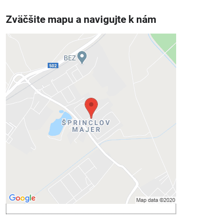
Zväčšite mapu a navigujte k nám
Externý obsah je blokovaný
Voľbami súkromia
Prajete si načítať externý obsah?
Povoliť tentokrát
Povoliť a zapamätať - súhlas s druhom
cookie: Funkčné
Otvoriť obsah v novom okne