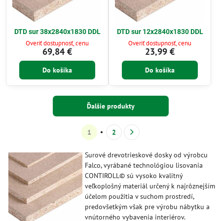
DTD sur 38x2840x1830 DDL
DTD sur 12x2840x1830 DDL
Overiť dostupnosť, cenu
Overiť dostupnosť, cenu
69,84 €
23,99 €
Do košíka
Do košíka
Ďalšie produkty
1
2
Surové drevotrieskové dosky od výrobcu
Falco, vyrábané technológiou lisovania
CONTIROLL© sú vysoko kvalitný
veľkoplošný materiál určený k najrôznejším
účelom použitia v suchom prostredí,
predovšetkým však pre výrobu nábytku a
vnútorného vybavenia interiérov.