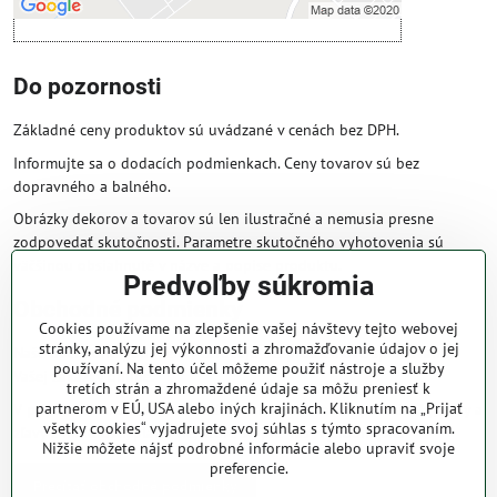
Do pozornosti
Základné ceny produktov sú uvádzané v cenách bez DPH.
Informujte sa o dodacích podmienkach. Ceny tovarov sú bez
dopravného a balného.
Obrázky dekorov a tovarov sú len ilustračné a nemusia presne
zodpovedať skutočnosti. Parametre skutočného vyhotovenia sú
väčšinou obsiahnuté v názve a popise produktu.
Predvoľby súkromia
Obchodné podmienky
Cookies používame na zlepšenie vašej návštevy tejto webovej
stránky, analýzu jej výkonnosti a zhromažďovanie údajov o jej
Naše obchodné podmienky zaručujú bezproblémové spracovanie
používaní. Na tento účel môžeme použiť nástroje a služby
Vašej zakázky online.
tretích strán a zhromaždené údaje sa môžu preniesť k
partnerom v EÚ, USA alebo iných krajinách. Kliknutím na „Prijať
V prípade, že máte s nami už dojednané obchodné podmienky, ceny a
všetky cookies“ vyjadrujete svoj súhlas s týmto spracovaním.
zľavy z minulosti, platia tie, ktoré sú pre Vás výhodnejšie.
Nižšie môžete nájsť podrobné informácie alebo upraviť svoje
preferencie.
Prečítať obchodné podmienky