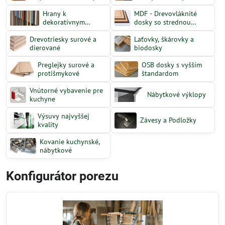
na zákazku
Hrany k
MDF - Drevovláknité
dekoratívnym
dosky so strednou
plošným
hustotou
Drevotriesky surové a
materiálom
Laťovky, škárovky a
dierované
biodosky
Preglejky surové a
OSB dosky s vyšším
protišmykové
štandardom
Vnútorné vybavenie pre
Nábytkové výklopy
kuchyne
Výsuvy najvyššej
Závesy a Podložky
kvality
Kovanie kuchynské,
nábytkové
Konfigurátor porezu