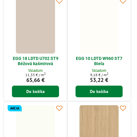
EGG 18 LDTD U702 ST9
EGG 10 LDTD W960 ST7
Béžová kašmírová
Biela
Skladom
Skladom
2
2
11,33 €
/ m
9,18 €
/ m
65,66 €
53,22 €
Do košíka
Do košíka
AKCIA