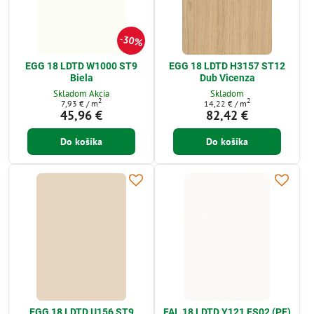
30%
EGG 18 LDTD W1000 ST9
EGG 18 LDTD H3157 ST12
Biela
Dub Vicenza
Skladom Akcia
Skladom
2
2
7,93 €
/ m
14,22 €
/ m
45,96 €
82,42 €
Do košíka
Do košíka
EGG 18 LDTD U156 ST9
FAL 18 LDTD Y121 FS02 (PE)