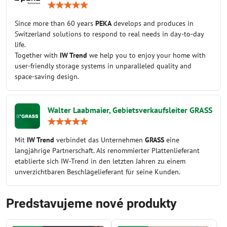
Hodnotenie:
5
/
Since more than 60 years
PEKA
develops and produces in
5
Switzerland solutions to respond to real needs in day-to-day
life.
Together with
IW Trend
we help you to enjoy your home with
user-friendly storage systems in unparalleled quality and
space-saving design.
Walter Laabmaier, Gebietsverkaufsleiter GRASS
Hodnotenie:
5
/
Mit
IW Trend
verbindet das Unternehmen
GRASS
eine
5
langjährige Partnerschaft. Als renommierter Plattenlieferant
etablierte sich IW-Trend in den letzten Jahren zu einem
unverzichtbaren Beschlägelieferant für seine Kunden.
Predstavujeme nové produkty