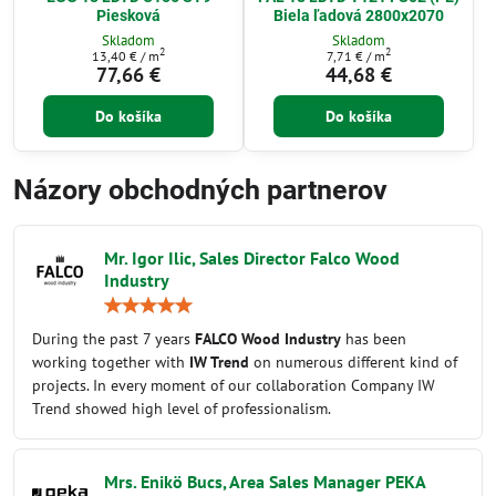
Piesková
Biela ľadová 2800x2070
Skladom
Skladom
2
2
13,40 €
/ m
7,71 €
/ m
77,66 €
44,68 €
Do košíka
Do košíka
Názory obchodných partnerov
Mr. Igor Ilic, Sales Director Falco Wood
Industry
Hodnotenie:
5
/
During the past 7 years
FALCO Wood Industry
has been
5
working together with
IW Trend
on numerous different kind of
projects. In every moment of our collaboration Company IW
Trend showed high level of professionalism.
Mrs. Enikö Bucs, Area Sales Manager PEKA