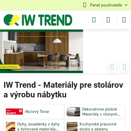
Panel používateľa
IW Trend - Materiály pre stolárov
a výrobu nábytku
Dekoratívne plošné
Akciový Tovar
Materiály s rôznymi
dizajnovými
Dyhy, zosadenky z dyhy
Kuchynské pracovné
povrchmi
a dyhované materiály
dosky a zásteny