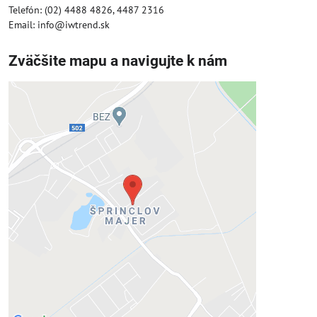
Telefón: (02) 4488 4826, 4487 2316
Email: info@iwtrend.sk
Zväčšite mapu a navigujte k nám
Externý obsah je blokovaný
Voľbami súkromia
Prajete si načítať externý obsah?
Povoliť tentokrát
Povoliť a zapamätať - súhlas s druhom
cookie: Funkčné
Otvoriť obsah v novom okne