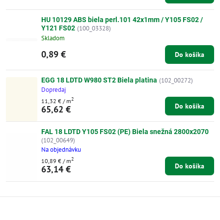
HU 10129 ABS biela perl.101 42x1mm / Y105 FS02 /
Y121 FS02
(100_03328)
Skladom
0,89 €
Do košíka
EGG 18 LDTD W980 ST2 Biela platina
(102_00272)
Dopredaj
2
11,32 €
/ m
Do košíka
65,62 €
FAL 18 LDTD Y105 FS02 (PE) Biela snežná 2800x2070
(102_00649)
Na objednávku
2
10,89 €
/ m
Do košíka
63,14 €