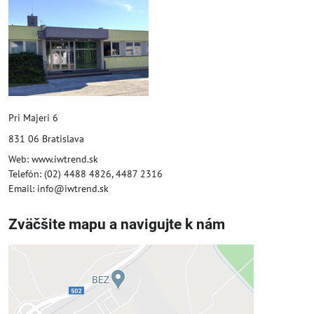
Pri Majeri 6
831 06 Bratislava
Web: www.iwtrend.sk
Telefón: (02) 4488 4826, 4487 2316
Email: info@iwtrend.sk
Zväčšite mapu a navigujte k nám
Externý obsah je blokovaný