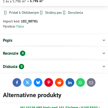
1
ks
x 5.796 m
=
5.796
m
Pridať k Obľúbeným
Strážny pes
Doručenia
Import kód:
102_00781
Výrobca:
Falco
Popis
Recenzie
0
Diskusia
0
Facebook
Twitter
Bluesky
Pinterest
Reddit
LinkedIn
WhatsApp
E-
mail
Alternatívne produkty
HU 10129 ABS biela perl.101 22x2mm / Y105 FS02 /