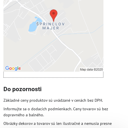
Voľbami súkromia
Prajete si načítať externý obsah?
Povoliť tentokrát
Povoliť a zapamätať - súhlas s druhom
cookie: Funkčné
Otvoriť obsah v novom okne
Do pozornosti
Základné ceny produktov sú uvádzané v cenách bez DPH.
Informujte sa o dodacích podmienkach. Ceny tovarov sú bez
dopravného a balného.
Obrázky dekorov a tovarov sú len ilustračné a nemusia presne