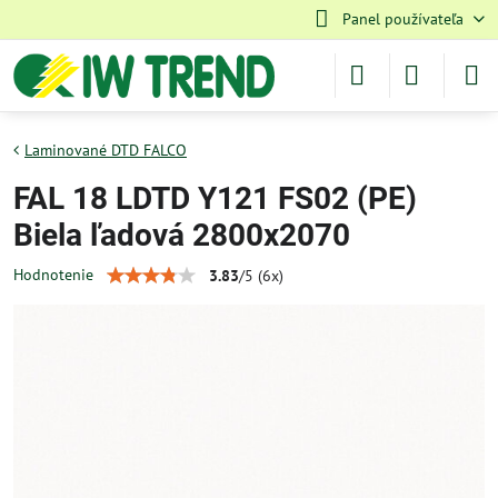
Panel používateľa
Laminované DTD FALCO
FAL 18 LDTD Y121 FS02 (PE)
Biela ľadová 2800x2070
Hodnotenie
3.83
/
5
(
6
x)