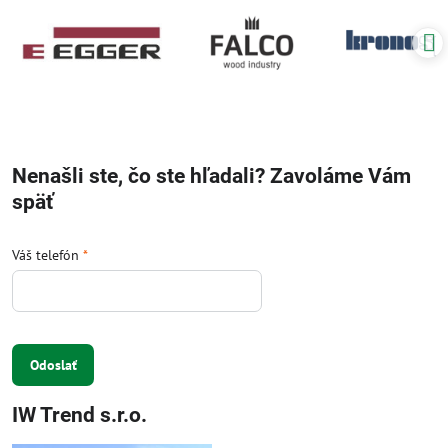
Nenašli ste, čo ste hľadali? Zavoláme Vám
späť
Váš telefón
*
Odoslať
IW Trend s.r.o.