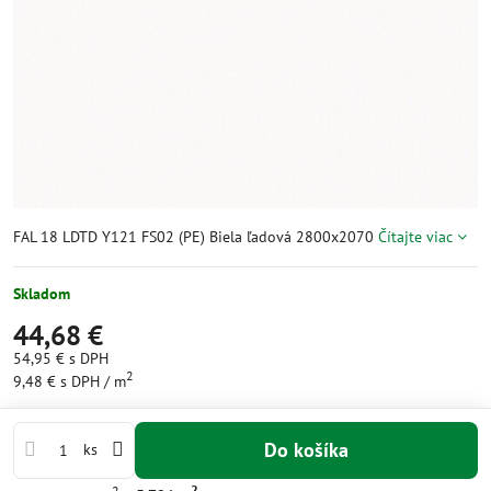
FAL 18 LDTD Y121 FS02 (PE) Biela ľadová 2800x2070
Čítajte viac
Skladom
44,68 €
54,95 €
s DPH
2
9,48 €
s DPH
/ m
Do košíka
ks
2
2