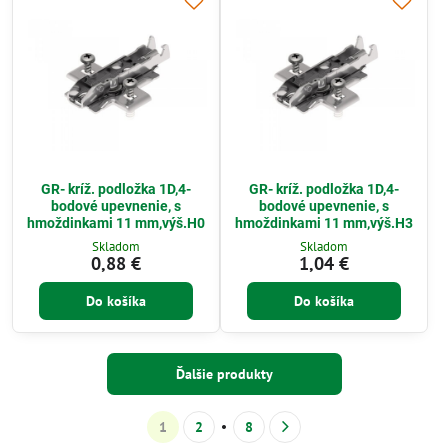
GR- kríž. podložka 1D,4-
GR- kríž. podložka 1D,4-
bodové upevnenie, s
bodové upevnenie, s
hmoždinkami 11 mm,výš.H0
hmoždinkami 11 mm,výš.H3
Skladom
Skladom
0,88 €
1,04 €
Do košíka
Do košíka
Ďalšie produkty
1
2
8