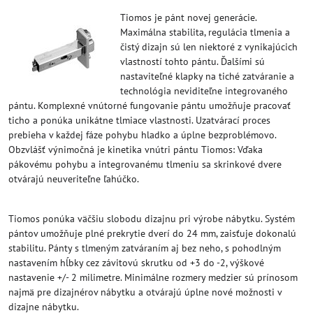
Tiomos je pánt novej generácie.
Maximálna stabilita, regulácia tlmenia a
čistý dizajn sú len niektoré z vynikajúcich
vlastností tohto pántu. Ďalšími sú
nastaviteľné klapky na tiché zatváranie a
technológia neviditeľne integrovaného
pántu. Komplexné vnútorné fungovanie pántu umožňuje pracovať
ticho a ponúka unikátne tlmiace vlastnosti. Uzatvárací proces
prebieha v každej fáze pohybu hladko a úplne bezproblémovo.
Obzvlášť výnimočná je kinetika vnútri pántu Tiomos: Vďaka
pákovému pohybu a integrovanému tlmeniu sa skrinkové dvere
otvárajú neuveriteľne ľahúčko.
Tiomos ponúka väčšiu slobodu dizajnu pri výrobe nábytku. Systém
pántov umožňuje plné prekrytie dverí do 24 mm, zaisťuje dokonalú
stabilitu. Pánty s tlmeným zatváraním aj bez neho, s pohodlným
nastavením hĺbky cez závitovú skrutku od +3 do -2, výškové
nastavenie +/- 2 milimetre. Minimálne rozmery medzier sú prínosom
najmä pre dizajnérov nábytku a otvárajú úplne nové možnosti v
dizajne nábytku.