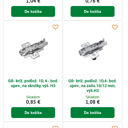
1,04 €
0,76 €
Do košíka
Do košíka
GR- kríž. podlož. 1D, 4 - bod.
GR- kríž. podlož. 1D,4- bod.
upev., na skrutky, výš. H3
upev., na zalis.10/12 mm,
výš.H3
Skladom
Skladom
0,85 €
1,08 €
Do košíka
Do košíka