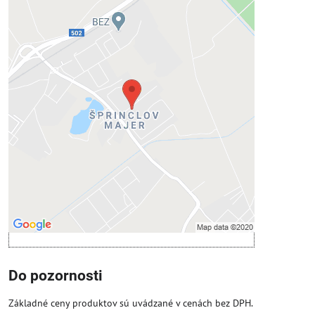
Externý obsah je blokovaný
Voľbami súkromia
Prajete si načítať externý obsah?
Povoliť tentokrát
Povoliť a zapamätať - súhlas s druhom
cookie: Funkčné
Otvoriť obsah v novom okne
Do pozornosti
Základné ceny produktov sú uvádzané v cenách bez DPH.