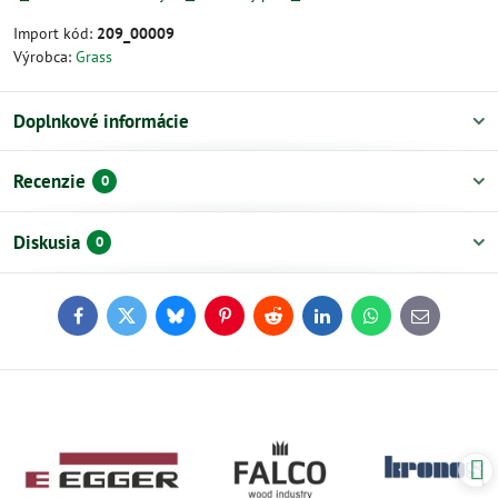
Import kód:
209_00009
Výrobca:
Grass
Doplnkové informácie
Recenzie
0
Diskusia
0
Facebook
Twitter
Bluesky
Pinterest
Reddit
LinkedIn
WhatsApp
E-
mail