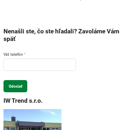
Nenašli ste, čo ste hľadali? Zavoláme Vám
späť
Váš telefón
*
Odoslať
IW Trend s.r.o.