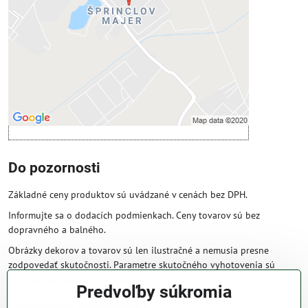
Povoliť tentokrát
Povoliť a zapamätať - súhlas s druhom
cookie: Funkčné
Otvoriť obsah v novom okne
Do pozornosti
Základné ceny produktov sú uvádzané v cenách bez DPH.
Informujte sa o dodacích podmienkach. Ceny tovarov sú bez
dopravného a balného.
Obrázky dekorov a tovarov sú len ilustračné a nemusia presne
zodpovedať skutočnosti. Parametre skutočného vyhotovenia sú
väčšinou obsiahnuté v názve a popise produktu.
Predvoľby súkromia
Obchodné podmienky