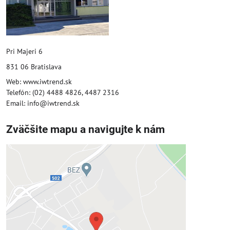
Pri Majeri 6
831 06 Bratislava
Web: www.iwtrend.sk
Telefón: (02) 4488 4826, 4487 2316
Email: info@iwtrend.sk
Zväčšite mapu a navigujte k nám
Externý obsah je blokovaný
Voľbami súkromia
Prajete si načítať externý obsah?