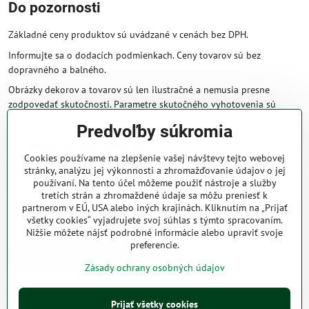
Do pozornosti
Základné ceny produktov sú uvádzané v cenách bez DPH.
Informujte sa o dodacích podmienkach. Ceny tovarov sú bez
dopravného a balného.
Obrázky dekorov a tovarov sú len ilustračné a nemusia presne
zodpovedať skutočnosti. Parametre skutočného vyhotovenia sú
väčšinou obsiahnuté v názve a popise produktu.
Predvoľby súkromia
Obchodné podmienky
Cookies používame na zlepšenie vašej návštevy tejto webovej
stránky, analýzu jej výkonnosti a zhromažďovanie údajov o jej
Naše obchodné podmienky zaručujú bezproblémové spracovanie
používaní. Na tento účel môžeme použiť nástroje a služby
Vašej zakázky online.
tretích strán a zhromaždené údaje sa môžu preniesť k
partnerom v EÚ, USA alebo iných krajinách. Kliknutím na „Prijať
V prípade, že máte s nami už dojednané obchodné podmienky, ceny a
všetky cookies“ vyjadrujete svoj súhlas s týmto spracovaním.
zľavy z minulosti, platia tie, ktoré sú pre Vás výhodnejšie.
Nižšie môžete nájsť podrobné informácie alebo upraviť svoje
preferencie.
Prečítať obchodné podmienky
Zásady ochrany osobných údajov
Prijať všetky cookies
©
2026
Copyright