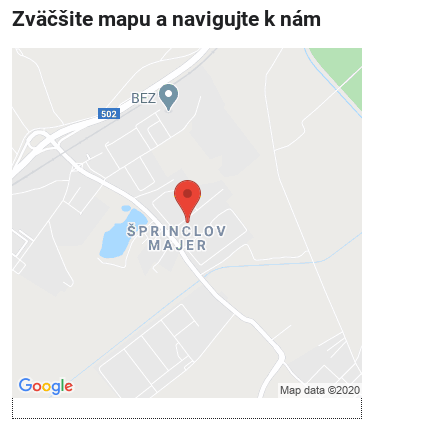
Zväčšite mapu a navigujte k nám
Externý obsah je blokovaný
Voľbami súkromia
Prajete si načítať externý obsah?
Povoliť tentokrát
Povoliť a zapamätať - súhlas s druhom
cookie: Funkčné
Otvoriť obsah v novom okne