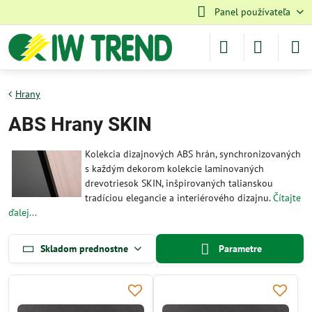
Panel používateľa
Hrany
ABS Hrany SKIN
Kolekcia dizajnových ABS hrán, synchronizovaných
s každým dekorom kolekcie laminovaných
drevotriesok SKIN, inšpirovaných talianskou
tradíciou elegancie a interiérového dizajnu.
Čítajte
ďalej...
Skladom prednostne
Parametre