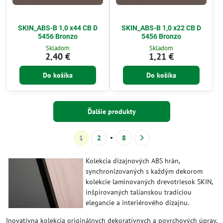
SKIN_ABS-B 1,0 x44 CB D
SKIN_ABS-B 1,0 x22 CB D
5456 Bronzo
5456 Bronzo
Skladom
Skladom
2,40 €
1,21 €
Do košíka
Do košíka
Ďalšie produkty
1
2
8
Kolekcia dizajnových ABS hrán,
synchronizovaných s každým dekorom
kolekcie laminovaných drevotriesok SKIN,
inšpirovaných talianskou tradíciou
elegancie a interiérového dizajnu.
Inovatívna kolekcia originálnych dekoratívnych a povrchových úprav,