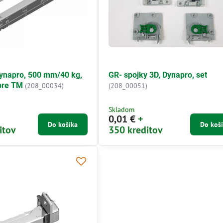
ynapro, 500 mm/40 kg,
GR- spojky 3D, Dynapro, set
 pre TM
(208_00034)
(208_00051)
Skladom
0,01 €
+
Do košíka
Do koš
itov
350 kreditov