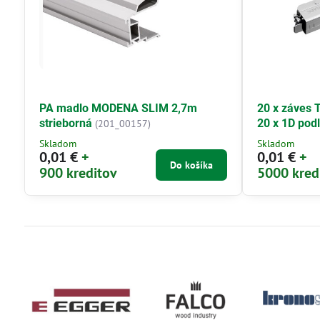
PA madlo MODENA SLIM 2,7m
20 x záves 
strieborná
20 x 1D pod
(201_00157)
Skladom
Skladom
0,01 €
+
0,01 €
+
Do košíka
900 kreditov
5000 kred