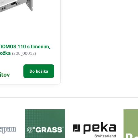
TIOMOS 110 s tlmením,
ložka
(200_00012)
Do košíka
itov