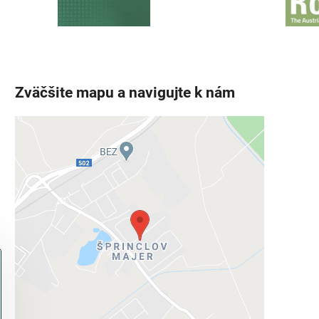
Zväčšite mapu a navigujte k nám
Externý obsah je blokovaný
Voľbami súkromia
Prajete si načítať externý obsah?
Povoliť tentokrát
Povoliť a zapamätať - súhlas s druhom
cookie: Funkčné