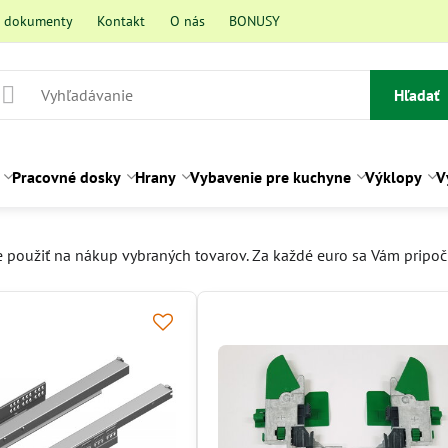
a dokumenty
Kontakt
O nás
BONUSY
Hľadať
Pracovné dosky
Hrany
Vybavenie pre kuchyne
Výklopy
V
použiť na nákup vybraných tovarov. Za každé euro sa Vám pripočíta