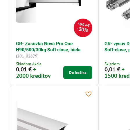
30,22 €
30%
GR- Zásuvka Nova Pro One
GR- výsuv D
H90/500/30kg Soft close, biela
Soft-close,
(201_02879)
Skladom Akcia
Skladom
0,01 €
+
0,01 €
+
Do košíka
2000 kreditov
1500 kred