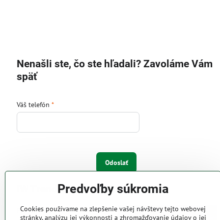
Nenašli ste, čo ste hľadali? Zavoláme Vám
späť
Váš telefón
*
Odoslať
Predvoľby súkromia
IW Trend s.r.o.
Cookies používame na zlepšenie vašej návštevy tejto webovej
Pri Majeri 6
stránky, analýzu jej výkonnosti a zhromažďovanie údajov o jej