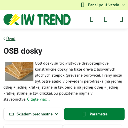
Panel používateľa
Úvod
OSB dosky
OSB dosky sú trojvrstvové drevoštiepkové
konštrukčné dosky na báze dreva z lisovaných
plochých štiepok (prevažne borovice). Hrany môžu
byť ostré alebo v prevedení perodrážka (na jednej
dlhej + jednej krátkej strane je tzv. pero a na jednej dlhej + jednej
krátkej strane je tzv. drážka). Sú použiteľné najmä v
stavebníctve.
Čítajte viac...
Skladom prednostne
Parametre