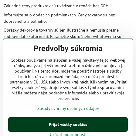
Základné ceny produktov sú uvádzané v cenách bez DPH.
Informujte sa o dodacích podmienkach. Ceny tovarov sú bez
dopravného a balného.
Obrázky dekorov a tovarov sú len ilustračné a nemusia presne
zodpovedať skutočnosti. Parametre skutočného vyhotovenia sú
väčšinou obsiahnuté v názve a popise produktu.
Predvoľby súkromia
Obchodné podmienky
Cookies používame na zlepšenie vašej návštevy tejto webovej
stránky, analýzu jej výkonnosti a zhromažďovanie údajov o jej
Naše obchodné podmienky zaručujú bezproblémové spracovanie
používaní. Na tento účel môžeme použiť nástroje a služby
Vašej zakázky online.
tretích strán a zhromaždené údaje sa môžu preniesť k
partnerom v EÚ, USA alebo iných krajinách. Kliknutím na „Prijať
V prípade, že máte s nami už dojednané obchodné podmienky, ceny a
všetky cookies“ vyjadrujete svoj súhlas s týmto spracovaním.
zľavy z minulosti, platia tie, ktoré sú pre Vás výhodnejšie.
Nižšie môžete nájsť podrobné informácie alebo upraviť svoje
preferencie.
Prečítať obchodné podmienky
Zásady ochrany osobných údajov
Prijať všetky cookies
©
2026
Copyright
Predvoľby súkromia
Zásady ochrany osobných údajov
Ukázať podrobnosti