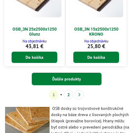
OSB_3N 25x2500x1250
OSB_3N 15x2500x1250
Glunz
KRONO
Na objednávku
Na objednávku
43,81 €
25,80 €
Do košíka
Do košíka
Ďalšie produkty
1
2
OSB dosky sú trojvrstvové konštrukčné
dosky na báze dreva z lisovaných plochých
štiepok (prevažne borovice). Hrany môžu
byť ostré alebo v prevedení perodrážka (na