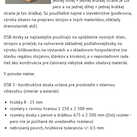
jednej dlhej + jednej krátkej strane je tzv.
pero a na jednej dlhej + jednej krátkej
strane je tzv. drážka). Sú použiteľné najmä v stavebníctve (podkrovia,
výroba obalov na prepravu strojov a iných materiálov, obklady
drevostavieb atď.)
OSB dosky sa najčastejšie používajú na opláštenie nosných stien,
stropov a priečok, na vytvorenie základnej podlahovejdosky, na
výrobu billboardov, na výstavách a v skladovom hospodárstve (na
stavbu regálov, stojanov, stánkov a kioskov), a v neposlednom rade
tiež ako konštrukcia pre čalúnený nábytok alebo obalový materiál.
V ponuke máme:
OSB 3 - konštrukčná doska určená pre prostredie s miernou
vlhkosťou (interiér a exteriér)
hrúbky 8 - 25 mm
rozmery s rovnou hranou 1 250 x 2 500 mm
rozmery dosky s perom a drážkou 675 x 2 500 mm (čistý rozmer -
pero nie je počitané do uvedeného rozmeru)
nebrúsený povrch, hrúbková tolerancia +/- 0,5 mm