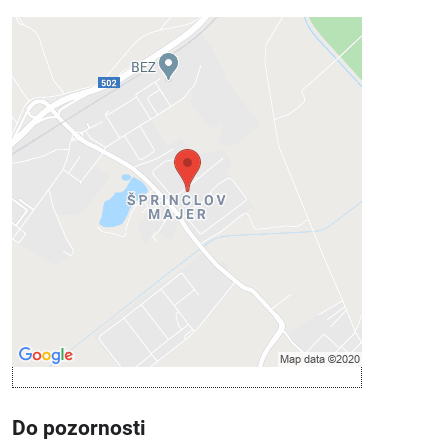
Externý obsah je blokovaný
Voľbami súkromia
Prajete si načítať externý obsah?
Povoliť tentokrát
Povoliť a zapamätať - súhlas s druhom
cookie: Funkčné
Otvoriť obsah v novom okne
Do pozornosti