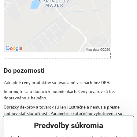
Povoliť tentokrát
Povoliť a zapamätať - súhlas s druhom
cookie: Funkčné
Otvoriť obsah v novom okne
Do pozornosti
Základné ceny produktov sú uvádzané v cenách bez DPH.
Informujte sa o dodacích podmienkach. Ceny tovarov sú bez
dopravného a balného.
Obrázky dekorov a tovarov sú len ilustračné a nemusia presne
zodpovedať skutočnosti. Parametre skutočného vyhotovenia sú
väčšinou obsiahnuté v názve a popise produktu.
Predvoľby súkromia
Obchodné podmienky