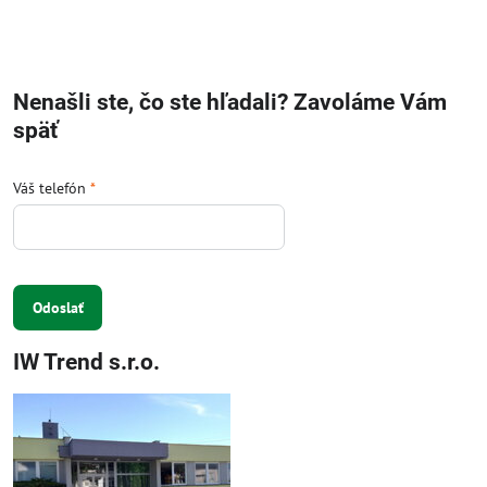
Nenašli ste, čo ste hľadali? Zavoláme Vám
späť
Váš telefón
*
Odoslať
IW Trend s.r.o.