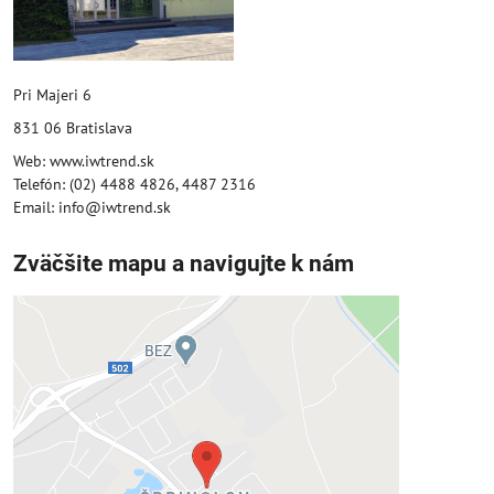
Pri Majeri 6
831 06 Bratislava
Web: www.iwtrend.sk
Telefón: (02) 4488 4826, 4487 2316
Email: info@iwtrend.sk
Zväčšite mapu a navigujte k nám
Externý obsah je blokovaný
Voľbami súkromia
Prajete si načítať externý obsah?