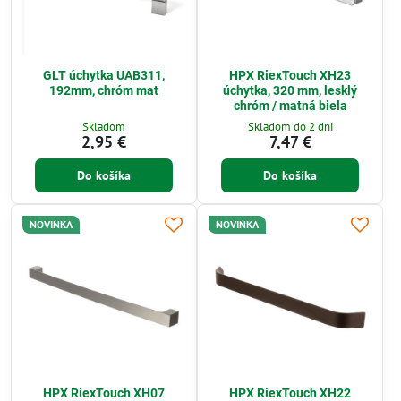
GLT úchytka UAB311,
HPX RiexTouch XH23
192mm, chróm mat
úchytka, 320 mm, lesklý
chróm / matná biela
Skladom
Skladom do 2 dni
2,95 €
7,47 €
Do košíka
Do košíka
NOVINKA
NOVINKA
HPX RiexTouch XH07
HPX RiexTouch XH22