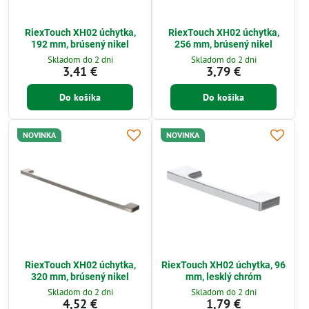
RiexTouch XH02 úchytka,
RiexTouch XH02 úchytka,
192 mm, brúsený nikel
256 mm, brúsený nikel
Skladom do 2 dni
Skladom do 2 dni
3,41 €
3,79 €
Do košíka
Do košíka
NOVINKA
NOVINKA
RiexTouch XH02 úchytka,
RiexTouch XH02 úchytka, 96
320 mm, brúsený nikel
mm, lesklý chróm
Skladom do 2 dni
Skladom do 2 dni
4,52 €
1,79 €