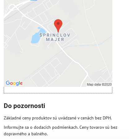
Externý obsah je blokovaný
Voľbami súkromia
Prajete si načítať externý obsah?
Povoliť tentokrát
Povoliť a zapamätať - súhlas s druhom
cookie: Funkčné
Otvoriť obsah v novom okne
Do pozornosti
Základné ceny produktov sú uvádzané v cenách bez DPH.
Informujte sa o dodacích podmienkach. Ceny tovarov sú bez
dopravného a balného.