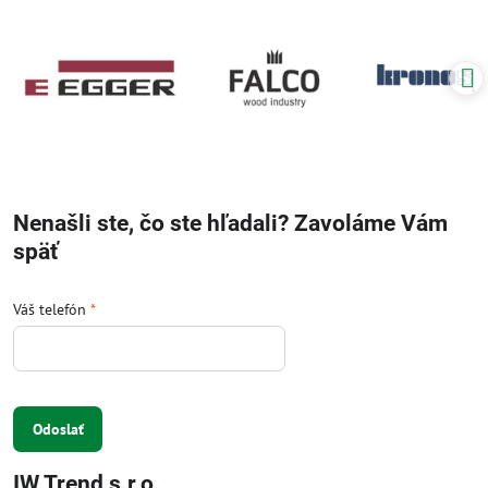
Nenašli ste, čo ste hľadali? Zavoláme Vám
späť
Váš telefón
*
Odoslať
IW Trend s.r.o.