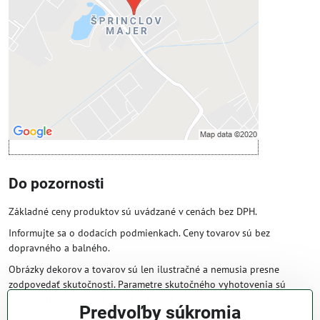
Povoliť tentokrát
Povoliť a zapamätať - súhlas s druhom
cookie: Funkčné
Otvoriť obsah v novom okne
Do pozornosti
Základné ceny produktov sú uvádzané v cenách bez DPH.
Informujte sa o dodacích podmienkach. Ceny tovarov sú bez
dopravného a balného.
Obrázky dekorov a tovarov sú len ilustračné a nemusia presne
zodpovedať skutočnosti. Parametre skutočného vyhotovenia sú
väčšinou obsiahnuté v názve a popise produktu.
Predvoľby súkromia