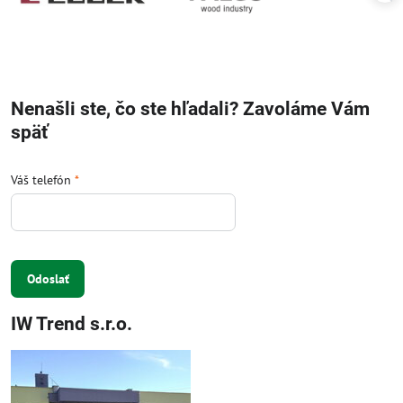
Nenašli ste, čo ste hľadali? Zavoláme Vám
späť
Váš telefón
*
Odoslať
IW Trend s.r.o.