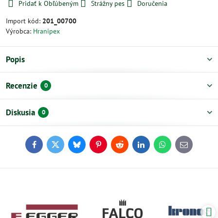
Pridať k Obľúbeným
Strážny pes
Doručenia
Import kód:
201_00700
Výrobca:
Hranipex
Popis
Recenzie
0
Diskusia
0
Facebook
Twitter
Bluesky
Pinterest
Reddit
LinkedIn
WhatsApp
E-
mail