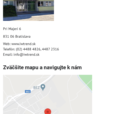
Pri Majeri 6
831 06 Bratislava
Web: www.iwtrend.sk
Telefón: (02) 4488 4826, 4487 2316
Email: info@iwtrend.sk
Zväčšite mapu a navigujte k nám
Externý obsah je blokovaný
Voľbami súkromia
Prajete si načítať externý obsah?