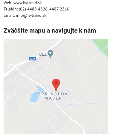
Web: www.iwtrend.sk
Telefón: (02) 4488 4826, 4487 2316
Email: info@iwtrend.sk
Zväčšite mapu a navigujte k nám
Externý obsah je blokovaný
Voľbami súkromia
Prajete si načítať externý obsah?
Povoliť tentokrát
Povoliť a zapamätať - súhlas s druhom
cookie: Funkčné
Otvoriť obsah v novom okne