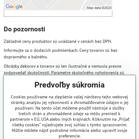
Do pozornosti
Základné ceny produktov sú uvádzané v cenách bez DPH.
Informujte sa o dodacích podmienkach. Ceny tovarov sú bez
dopravného a balného.
Obrázky dekorov a tovarov sú len ilustračné a nemusia presne
zodpovedať skutočnosti. Parametre skutočného vyhotovenia sú
väčšinou obsiahnuté v názve a popise produktu.
Predvoľby súkromia
Obchodné podmienky
Cookies používame na zlepšenie vašej návštevy tejto webovej
stránky, analýzu jej výkonnosti a zhromažďovanie údajov o jej
Naše obchodné podmienky zaručujú bezproblémové spracovanie
používaní. Na tento účel môžeme použiť nástroje a služby
Vašej zakázky online.
tretích strán a zhromaždené údaje sa môžu preniesť k
partnerom v EÚ, USA alebo iných krajinách. Kliknutím na „Prijať
V prípade, že máte s nami už dojednané obchodné podmienky, ceny a
všetky cookies“ vyjadrujete svoj súhlas s týmto spracovaním.
zľavy z minulosti, platia tie, ktoré sú pre Vás výhodnejšie.
Nižšie môžete nájsť podrobné informácie alebo upraviť svoje
preferencie.