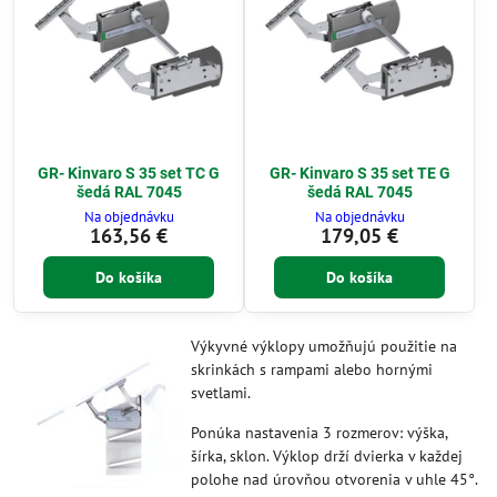
GR- Kinvaro S 35 set TC G
GR- Kinvaro S 35 set TE G
šedá RAL 7045
šedá RAL 7045
Na objednávku
Na objednávku
163,56 €
179,05 €
Do košíka
Do košíka
Výkyvné výklopy umožňujú použitie na
skrinkách s rampami alebo hornými
svetlami.
Ponúka nastavenia 3 rozmerov: výška,
šírka, sklon. Výklop drží dvierka v každej
polohe nad úrovňou otvorenia v uhle 45°.