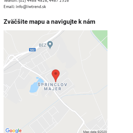
Telefón: (02) 4488 4826, 4487 2316
Email: info@iwtrend.sk
Zväčšite mapu a navigujte k nám
Externý obsah je blokovaný
Voľbami súkromia
Prajete si načítať externý obsah?
Povoliť tentokrát
Povoliť a zapamätať - súhlas s druhom
cookie: Funkčné
Otvoriť obsah v novom okne