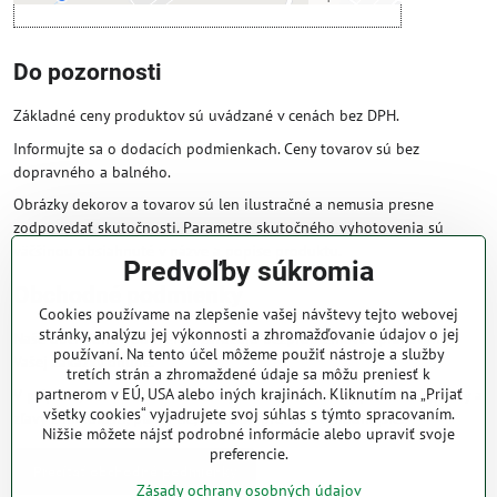
Do pozornosti
Základné ceny produktov sú uvádzané v cenách bez DPH.
Informujte sa o dodacích podmienkach. Ceny tovarov sú bez
dopravného a balného.
Obrázky dekorov a tovarov sú len ilustračné a nemusia presne
zodpovedať skutočnosti. Parametre skutočného vyhotovenia sú
väčšinou obsiahnuté v názve a popise produktu.
Predvoľby súkromia
Obchodné podmienky
Cookies používame na zlepšenie vašej návštevy tejto webovej
stránky, analýzu jej výkonnosti a zhromažďovanie údajov o jej
Naše obchodné podmienky zaručujú bezproblémové spracovanie
používaní. Na tento účel môžeme použiť nástroje a služby
Vašej zakázky online.
tretích strán a zhromaždené údaje sa môžu preniesť k
partnerom v EÚ, USA alebo iných krajinách. Kliknutím na „Prijať
V prípade, že máte s nami už dojednané obchodné podmienky, ceny a
všetky cookies“ vyjadrujete svoj súhlas s týmto spracovaním.
zľavy z minulosti, platia tie, ktoré sú pre Vás výhodnejšie.
Nižšie môžete nájsť podrobné informácie alebo upraviť svoje
preferencie.
Prečítať obchodné podmienky
Zásady ochrany osobných údajov