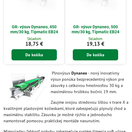
GR- výsuv Dynaneo, 450
GR- výsuv Dynaneo, 500
mm/30 kg, Tipmatic EB24
mm/30 kg, Tipmatic EB24
Skladom
Skladom
18,75 €
19,13 €
Do košíka
Do košíka
Plnovýsuv
Dynaneo
- nový inovatívny
výsuv ponúka bezprecedentný výkon pre
zásuvky s celkovou hmotnosťou 30 kg a
maximálnou hrúbkou bočníc 19 mm.
Zaujme svojou stredovou lištou v tvare X a
kvalitnými plastovými kolieskami, ktoré zabezpečujú plynulý chod a
maximálnu stabilitu. Zásuvku je možné rýchlo a jednoducho
namontovať pomocou praktickej montáže nasunutím.
Mimoriadnu ľahkosť pohybu zabezpečuje systém tlmenia soft -close.