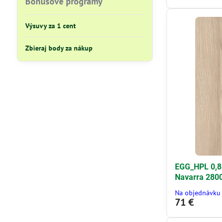
Bonusové programy
Výsuvy za 1 cent
Zbieraj body za nákup
EGG_HPL 0,8
Navarra 280
Na objednávku
71 €