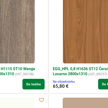
 H1115 ST10 Wenge
EGG_HPL 0,8 H1636 ST12 Čere
00x1310
Locarno 2800x1310
(107_00238)
(107_00237)
Na objednávku
Do košíka
Do 
65,80 €