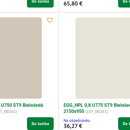
Do košíka
Do 
65,80 €
 U750 ST9 Bielošedá
EGG_HPL 0,8 U775 ST9 Bieloše
2150x950
07_00262)
(107_00261)
Na objednávku
Do košíka
Do 
36,27 €