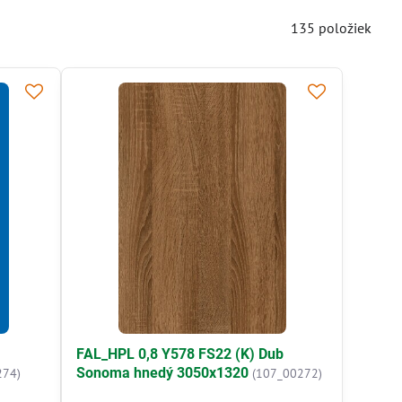
135
položiek
FAL_HPL 0,8 Y578 FS22 (K) Dub
Sonoma hnedý 3050x1320
274)
(107_00272)