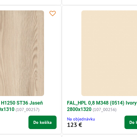
 H1250 ST36 Jaseň
FAL_HPL 0,8 M348 (0514) Ivory
0x1310
2800x1320
(107_00257)
(107_00256)
Na objednávku
Do košíka
Do 
123 €