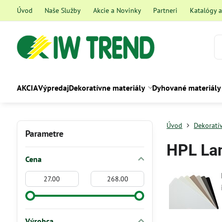
Úvod
Naše Služby
Akcie a Novinky
Partneri
Katalógy 
AKCIA
Výpredaj
Dekoratívne materiály
Dyhované materiály
Úvod
Dekoratí
Parametre
HPL La
Cena
Od:
Do:
Výrobca