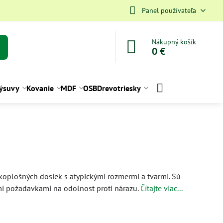
Panel používateľa
Nákupný košík
0 €
ýsuvy
Kovanie
MDF
OSB
Drevotriesky
oplošných dosiek s atypickými rozmermi a tvarmi. Sú
mi požadavkami na odolnost proti nárazu.
Čítajte viac...