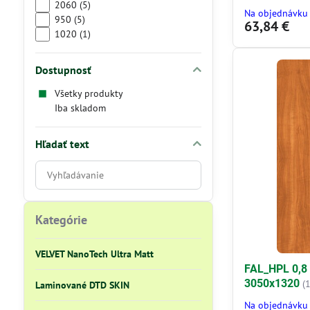
2060 (5)
Na objednávku
950 (5)
63,84 €
1020 (1)
Dostupnosť
Všetky produkty
Iba skladom
Hľadať text
Prehľadať
výsledky
filtra
fulltextom
Kategórie
VELVET NanoTech Ultra Matt
FAL_HPL 0,8
3050x1320
(
Laminované DTD SKIN
Na objednávku