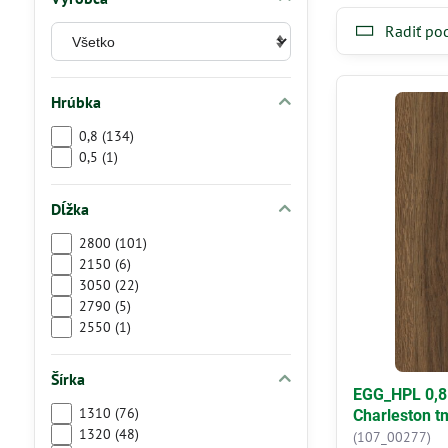
Radiť po
Hrúbka
0,8 (134)
0,5 (1)
Dĺžka
2800 (101)
2150 (6)
3050 (22)
2790 (5)
2550 (1)
Šírka
EGG_HPL 0,8
1310 (76)
Charleston 
1320 (48)
(107_00277)