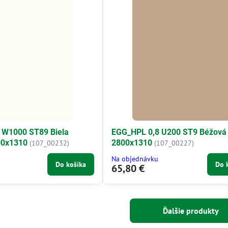
 W1000 ST89 Biela
EGG_HPL 0,8 U200 ST9 Béžová
00x1310
2800x1310
(107_00232)
(107_00227)
Na objednávku
Do košíka
Do 
65,80 €
Ďalšie produkty