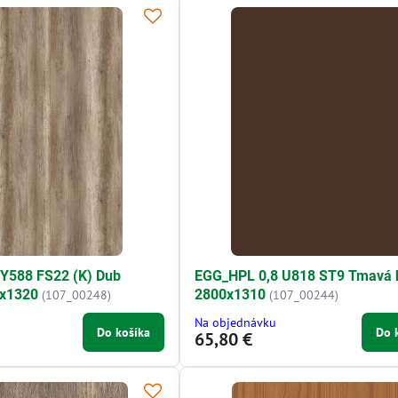
 Y588 FS22 (K) Dub
EGG_HPL 0,8 U818 ST9 Tmavá 
x1320
2800x1310
(107_00248)
(107_00244)
Na objednávku
Do košíka
Do 
65,80 €