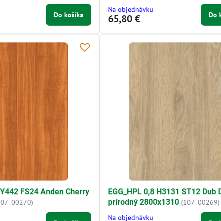
Na objednávku
Do košíka
Do 
65,80 €
 Y442 FS24 Anden Cherry
EGG_HPL 0,8 H3131 ST12 Dub 
prírodný 2800x1310
107_00270)
(107_00269)
Na objednávku