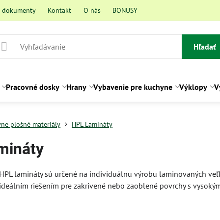
a dokumenty
Kontakt
O nás
BONUSY
Hľadať
Pracovné dosky
Hrany
Vybavenie pre kuchyne
Výklopy
V
vne plošné materiály
HPL Lamináty
mináty
HPL lamináty sú určené na individuálnu výrobu laminovaných veľk
ideálním riešením pre zakrivené nebo zaoblené povrchy s vysoký