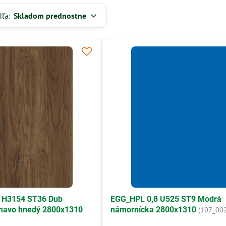
dľa:
Skladom prednostne
 H3154 ST36 Dub
EGG_HPL 0,8 U525 ST9 Modrá
tmavo hnedý 2800x1310
námornícka 2800x1310
(107_00