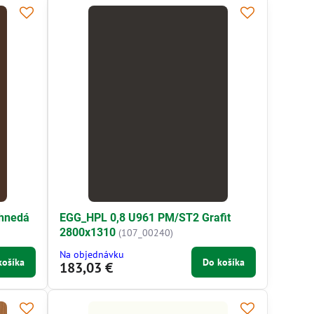
hnedá
EGG_HPL 0,8 U961 PM/ST2 Grafit
2800x1310
(107_00240)
Na objednávku
košíka
Do košíka
183,03 €