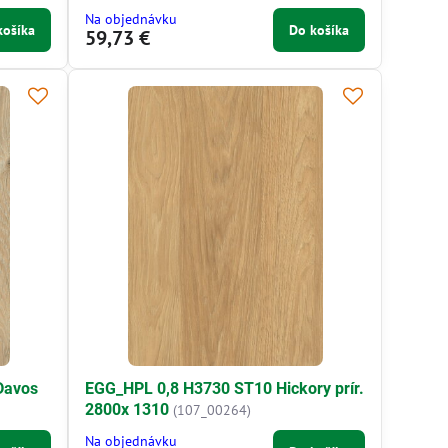
Na objednávku
košíka
Do košíka
59,73 €
Davos
EGG_HPL 0,8 H3730 ST10 Hickory prír.
2800x 1310
(107_00264)
Na objednávku