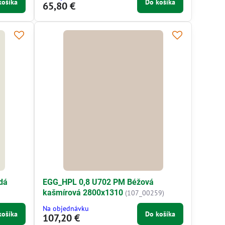
košíka
Do košíka
65,80 €
dá
EGG_HPL 0,8 U702 PM Béžová
kašmírová 2800x1310
(107_00259)
Na objednávku
košíka
Do košíka
107,20 €