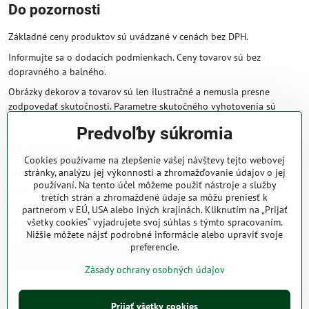
Do pozornosti
Základné ceny produktov sú uvádzané v cenách bez DPH.
Informujte sa o dodacích podmienkach. Ceny tovarov sú bez
dopravného a balného.
Obrázky dekorov a tovarov sú len ilustračné a nemusia presne
zodpovedať skutočnosti. Parametre skutočného vyhotovenia sú
väčšinou obsiahnuté v názve a popise produktu.
Predvoľby súkromia
Obchodné podmienky
Cookies používame na zlepšenie vašej návštevy tejto webovej
stránky, analýzu jej výkonnosti a zhromažďovanie údajov o jej
Naše obchodné podmienky zaručujú bezproblémové spracovanie
používaní. Na tento účel môžeme použiť nástroje a služby
Vašej zakázky online.
tretích strán a zhromaždené údaje sa môžu preniesť k
partnerom v EÚ, USA alebo iných krajinách. Kliknutím na „Prijať
V prípade, že máte s nami už dojednané obchodné podmienky, ceny a
všetky cookies“ vyjadrujete svoj súhlas s týmto spracovaním.
zľavy z minulosti, platia tie, ktoré sú pre Vás výhodnejšie.
Nižšie môžete nájsť podrobné informácie alebo upraviť svoje
preferencie.
Prečítať obchodné podmienky
Zásady ochrany osobných údajov
Prijať všetky cookies
©
2026
Copyright