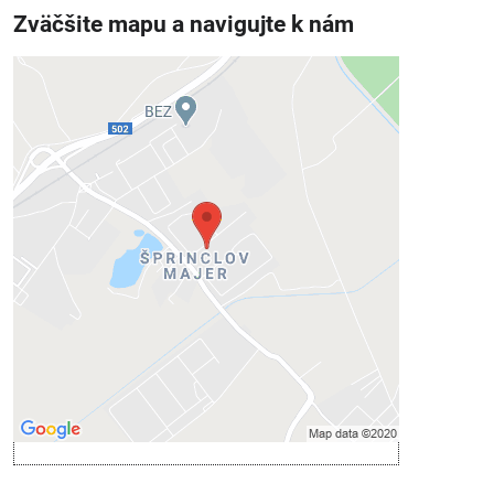
Zväčšite mapu a navigujte k nám
Externý obsah je blokovaný
Voľbami súkromia
Prajete si načítať externý obsah?
Povoliť tentokrát
Povoliť a zapamätať - súhlas s druhom
cookie: Funkčné
Otvoriť obsah v novom okne