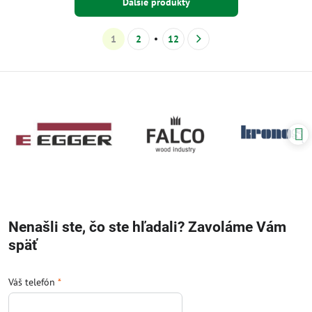
Ďalšie produkty
1
2
12
Nenašli ste, čo ste hľadali? Zavoláme Vám
späť
Váš telefón
*