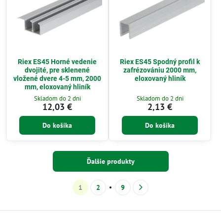
Riex ES45 Horné vedenie
Riex ES45 Spodný profil k
dvojité, pre sklenené
zafrézovániu 2000 mm,
vložené dvere 4-5 mm, 2000
eloxovaný hliník
mm, eloxovaný hliník
Skladom do 2 dni
Skladom do 2 dni
12,03 €
2,13 €
Do košíka
Do košíka
Ďalšie produkty
1
2
9