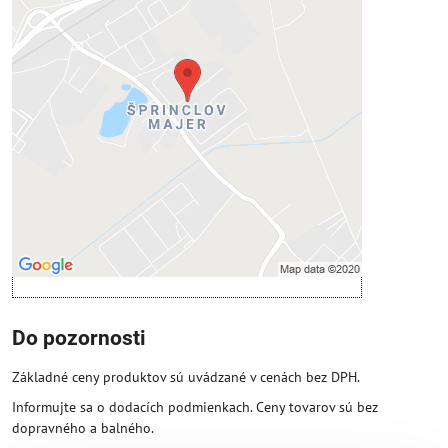
Externý obsah je blokovaný
Voľbami súkromia
Prajete si načítať externý obsah?
Povoliť tentokrát
Povoliť a zapamätať - súhlas s druhom
cookie: Funkčné
Otvoriť obsah v novom okne
Do pozornosti
Základné ceny produktov sú uvádzané v cenách bez DPH.
Informujte sa o dodacích podmienkach. Ceny tovarov sú bez
dopravného a balného.