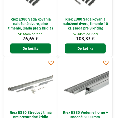
Riex ES80 Sada kovania
Riex ES80 Sada kovania
naložené dvere, plné
naložené dvere, tlmenie 10
tlmenie, (sada pre 2 krídla)
ks, (sada pre 3 krídla)
Skladom do 2 dni
Skladom do 2 dni
76,65 €
108,83 €
Do košíka
Do košíka
Riex ES80 Stredový tlmič
Riex ES80 Vedenie horné +
pre prestredné krídlo
spodné, 2000 mm,