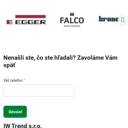
Nenašli ste, čo ste hľadali? Zavoláme Vám
späť
Váš telefón
*
Odoslať
IW Trend s.r.o.