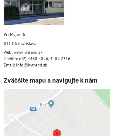
Pri Majeri 6
831 06 Bratislava
Web: www.iwtrend.sk
Telefón: (02) 4488 4826, 4487 2316
Email: info@iwtrend.sk
Zväčšite mapu a navigujte k nám
Externý obsah je blokovaný
Voľbami súkromia
Prajete si načítať externý obsah?