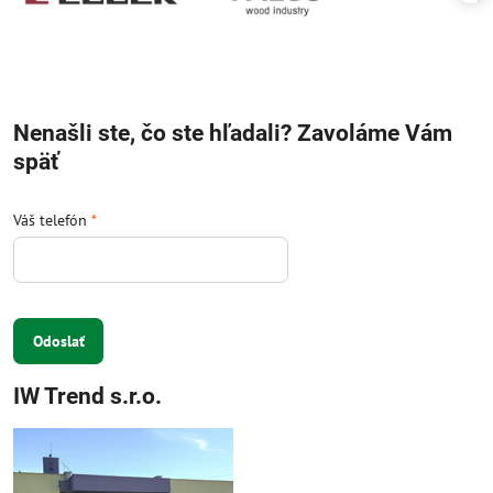
Nenašli ste, čo ste hľadali? Zavoláme Vám
späť
Váš telefón
*
Odoslať
IW Trend s.r.o.