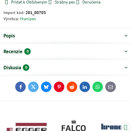
Pridať k Obľúbeným
Strážny pes
Doručenia
Import kód:
201_00703
Výrobca:
Hranipex
Popis
Recenzie
0
Diskusia
0
Facebook
Twitter
Bluesky
Pinterest
Reddit
LinkedIn
WhatsApp
E-
mail