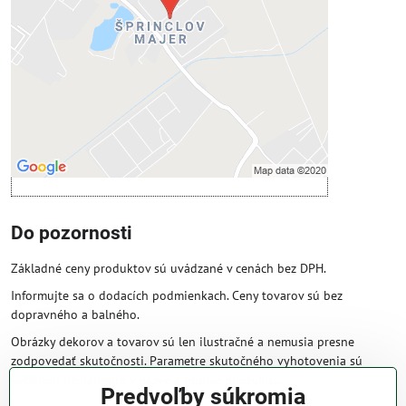
Povoliť tentokrát
Povoliť a zapamätať - súhlas s druhom
cookie: Funkčné
Otvoriť obsah v novom okne
Do pozornosti
Základné ceny produktov sú uvádzané v cenách bez DPH.
Informujte sa o dodacích podmienkach. Ceny tovarov sú bez
dopravného a balného.
Obrázky dekorov a tovarov sú len ilustračné a nemusia presne
zodpovedať skutočnosti. Parametre skutočného vyhotovenia sú
väčšinou obsiahnuté v názve a popise produktu.
Predvoľby súkromia