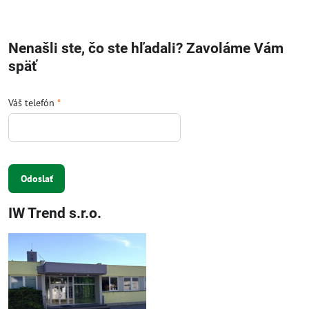
Nenašli ste, čo ste hľadali? Zavoláme Vám
späť
Váš telefón
*
Odoslať
IW Trend s.r.o.