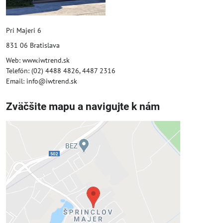
Pri Majeri 6
831 06 Bratislava
Web: www.iwtrend.sk
Telefón: (02) 4488 4826, 4487 2316
Email: info@iwtrend.sk
Zväčšite mapu a navigujte k nám
Externý obsah je blokovaný
Voľbami súkromia
Prajete si načítať externý obsah?
Povoliť tentokrát