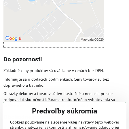
Povoliť a zapamätať - súhlas s druhom
cookie: Funkčné
Otvoriť obsah v novom okne
Do pozornosti
Základné ceny produktov sú uvádzané v cenách bez DPH.
Informujte sa o dodacích podmienkach. Ceny tovarov sú bez
dopravného a balného.
Obrázky dekorov a tovarov sú len ilustračné a nemusia presne
zodpovedať skutočnosti. Parametre skutočného vyhotovenia sú
väčšinou obsiahnuté v názve a popise produktu.
Predvoľby súkromia
Obchodné podmienky
Cookies používame na zlepšenie vašej návštevy tejto webovej
stránky, analýzu jej výkonnosti a zhromažďovanie údajov o jej
Naše obchodné podmienky zaručujú bezproblémové spracovanie