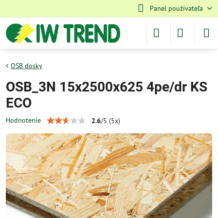
Panel používateľa
OSB dosky
OSB_3N 15x2500x625 4pe/dr KS
ECO
Hodnotenie
2.6
/
5
(
5
x)