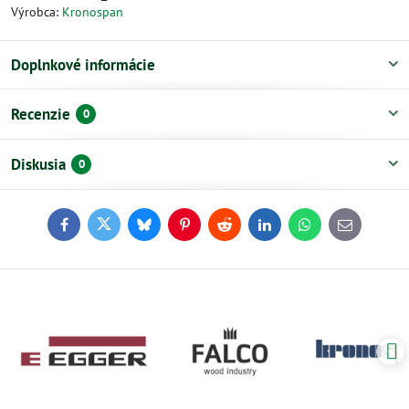
Výrobca:
Kronospan
Doplnkové informácie
Recenzie
0
Diskusia
0
Facebook
Twitter
Bluesky
Pinterest
Reddit
LinkedIn
WhatsApp
E-
mail