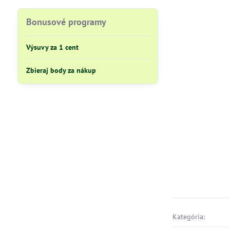
Bonusové programy
Výsuvy za 1 cent
Zbieraj body za nákup
Kategória: