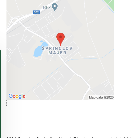
Externý obsah je blokovaný
Voľbami súkromia
Prajete si načítať externý obsah?
Povoliť tentokrát
Povoliť a zapamätať - súhlas s druhom
cookie: Funkčné
Otvoriť obsah v novom okne