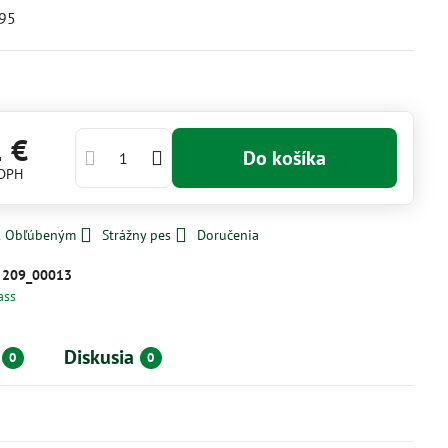
95
1 €
Do košíka
 DPH
 k Obľúbeným
Strážny pes
Doručenia
:
209_00013
ass
Diskusia
0
0