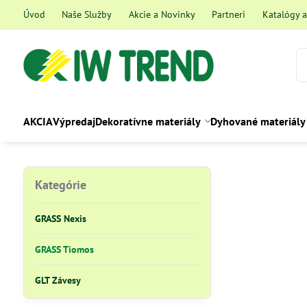
Úvod
Naše Služby
Akcie a Novinky
Partneri
Katalógy 
AKCIA
Výpredaj
Dekoratívne materiály
Dyhované materiály
Kategórie
GRASS Nexis
GRASS Tiomos
GLT Závesy