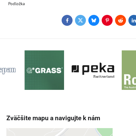
Podložka
Facebook
Twitter
Bluesky
Pinterest
Reddit
L
Zväčšite mapu a navigujte k nám