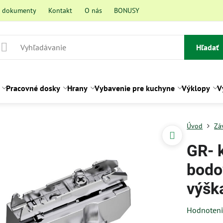
a dokumenty
Kontakt
O nás
BONUSY
Hľadať
Pracovné dosky
Hrany
Vybavenie pre kuchyne
Výklopy
V
Úvod
Zá
GR- k
bodo
výšk
Hodnoten