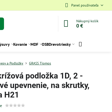
Panel používateľa
Nákupný košík
0 €
ýsuvy
Kovanie
MDF
OSB
Drevotriesky
vesy a Podložky
GRASS Tiomos
rížová podložka 1D, 2 -
vé upevnenie, na skrutky,
a H21
ie