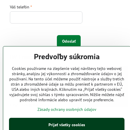
Váš telefón
*
Odoslať
Predvoľby súkromia
IW Trend s.r.o.
Cookies používame na zlepšenie vašej návštevy tejto webovej
Pri Majeri 6
stránky, analýzu jej výkonnosti a zhromažďovanie údajov o jej
831 06 Bratislava
používaní. Na tento účel môžeme použiť nástroje a služby tretích
strán a zhromaždené údaje sa môžu preniesť k partnerom v EÚ,
Web: www.iwtrend.sk
USA alebo iných krajinách. Kliknutím na „Prijať všetky cookies“
Telefón: (02) 4488 4826, 4487
vyjadrujete svoj súhlas s týmto spracovaním. Nižšie môžete nájsť
2316
podrobné informácie alebo upraviť svoje preferencie.
Email: info@iwtrend.sk
Zásady ochrany osobných údajov
Prijať všetky cookies