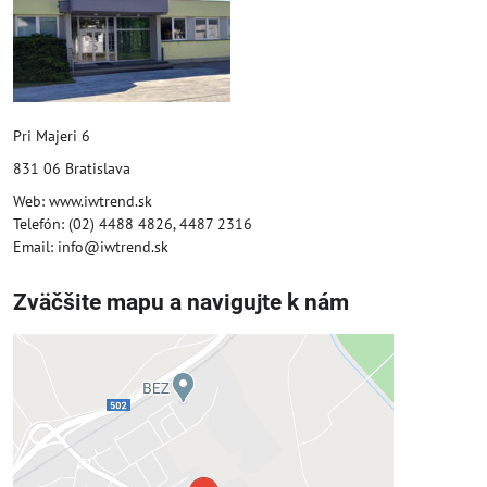
Pri Majeri 6
831 06 Bratislava
Web: www.iwtrend.sk
Telefón: (02) 4488 4826, 4487 2316
Email: info@iwtrend.sk
Zväčšite mapu a navigujte k nám
Externý obsah je blokovaný
Voľbami súkromia