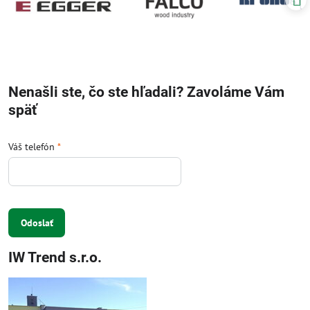
Nenašli ste, čo ste hľadali? Zavoláme Vám
späť
Váš telefón
*
Odoslať
IW Trend s.r.o.