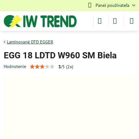
Panel používateľa
Laminované DTD EGGER
EGG 18 LDTD W960 SM Biela
Hodnotenie
3
/
5
(
2
x)