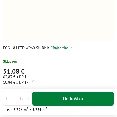
EGG 18 LDTD W960 SM Biela
Čítajte viac
Skladom
51,08 €
62,83 €
s DPH
2
10,84 €
s DPH
/ m
Do košíka
ks
2
2
1
ks
x 5.796 m
=
5.796
m