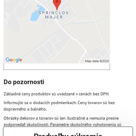
Prajete si načítať externý obsah?
Povoliť tentokrát
Povoliť a zapamätať - súhlas s druhom
cookie: Funkčné
Otvoriť obsah v novom okne
Do pozornosti
Základné ceny produktov sú uvádzané v cenách bez DPH.
Informujte sa o dodacích podmienkach. Ceny tovarov sú bez
dopravného a balného.
Obrázky dekorov a tovarov sú len ilustračné a nemusia presne
zodpovedať skutočnosti. Parametre skutočného vyhotovenia sú
väčšinou obsiahnuté v názve a popise produktu.