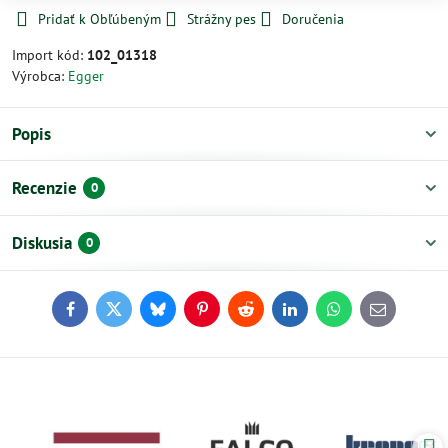
Pridať k Obľúbeným
Strážny pes
Doručenia
Import kód:
102_01318
Výrobca:
Egger
Popis
Recenzie
0
Diskusia
0
Facebook
Twitter
Bluesky
Pinterest
Reddit
LinkedIn
WhatsApp
E-
mail