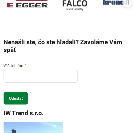
Nenašli ste, čo ste hľadali? Zavoláme Vám
späť
Váš telefón
*
Odoslať
IW Trend s.r.o.