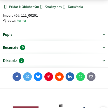
Pridať k Obľúbeným
Strážny pes
Doručenia
Import kód:
111_00201
Výrobca:
Korner
Popis
Recenzie
0
Diskusia
0
Facebook
Twitter
Bluesky
Pinterest
Reddit
LinkedIn
WhatsApp
E-
mail