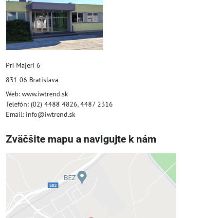
Pri Majeri 6
831 06 Bratislava
Web: www.iwtrend.sk
Telefón: (02) 4488 4826, 4487 2316
Email: info@iwtrend.sk
Zväčšite mapu a navigujte k nám
Externý obsah je blokovaný
Voľbami súkromia