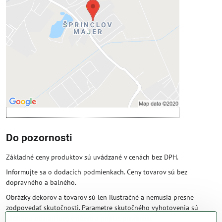
Prajete si načítať externý obsah?
Povoliť tentokrát
Povoliť a zapamätať - súhlas s druhom
cookie: Funkčné
Otvoriť obsah v novom okne
Do pozornosti
Základné ceny produktov sú uvádzané v cenách bez DPH.
Informujte sa o dodacích podmienkach. Ceny tovarov sú bez
dopravného a balného.
Obrázky dekorov a tovarov sú len ilustračné a nemusia presne
zodpovedať skutočnosti. Parametre skutočného vyhotovenia sú
väčšinou obsiahnuté v názve a popise produktu.