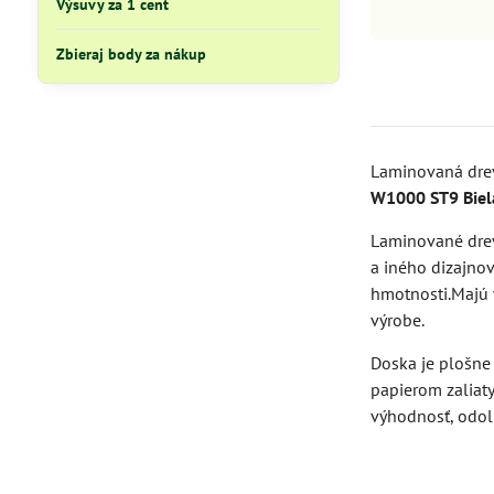
Výsuvy za 1 cent
Zbieraj body za nákup
Laminovaná drev
W1000 ST9 Biel
Laminované drev
a iného dizajnov
hmotnosti.Majú v
výrobe.
Doska je plošn
papierom zaliat
výhodnosť, odol