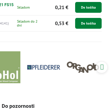
21 FS15
0,21 €
Skladom
Do košíka
Skladom do 2
0,53 €
04141)
Do košíka
dni
Do pozornosti