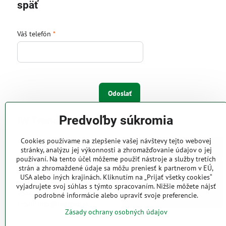
späť
Váš telefón
*
Odoslať
Predvoľby súkromia
IW Trend s.r.o.
Cookies používame na zlepšenie vašej návštevy tejto webovej
Pri Majeri 6
stránky, analýzu jej výkonnosti a zhromažďovanie údajov o jej
831 06 Bratislava
používaní. Na tento účel môžeme použiť nástroje a služby tretích
strán a zhromaždené údaje sa môžu preniesť k partnerom v EÚ,
Web: www.iwtrend.sk
USA alebo iných krajinách. Kliknutím na „Prijať všetky cookies“
Telefón: (02) 4488 4826, 4487
vyjadrujete svoj súhlas s týmto spracovaním. Nižšie môžete nájsť
2316
podrobné informácie alebo upraviť svoje preferencie.
Email: info@iwtrend.sk
Zásady ochrany osobných údajov