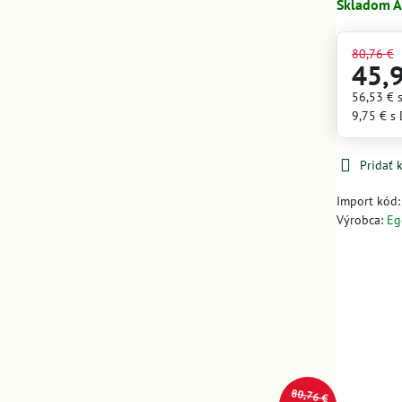
Skladom A
80,76 €
45,
56,53 €
9,75 €
s
Pridať
Import kód
Výrobca:
Eg
80,76 €