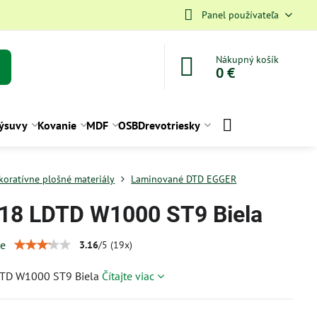
Panel používateľa
Nákupný košík
0 €
ýsuvy
Kovanie
MDF
OSB
Drevotriesky
koratívne plošné materiály
Laminované DTD EGGER
18 LDTD W1000 ST9 Biela
ie
3.16
/
5
(
19
x)
TD W1000 ST9 Biela
Čítajte viac