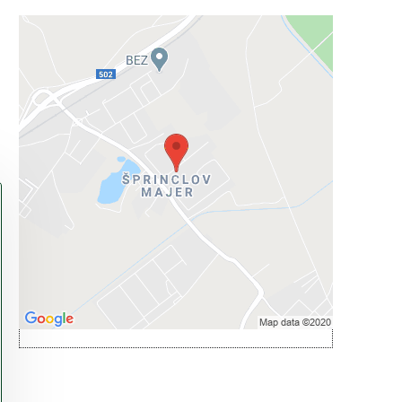
Externý obsah je blokovaný
Voľbami súkromia
Prajete si načítať externý obsah?
Povoliť tentokrát
Povoliť a zapamätať - súhlas s druhom
cookie: Funkčné
Otvoriť obsah v novom okne