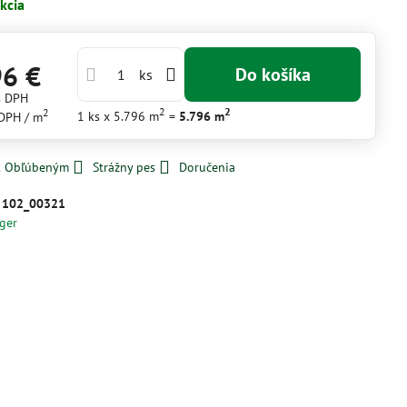
kcia
96 €
Do košíka
ks
s DPH
2
2
2
1
ks
x 5.796 m
=
5.796
m
 DPH
/ m
 k Obľúbeným
Strážny pes
Doručenia
:
102_00321
ger