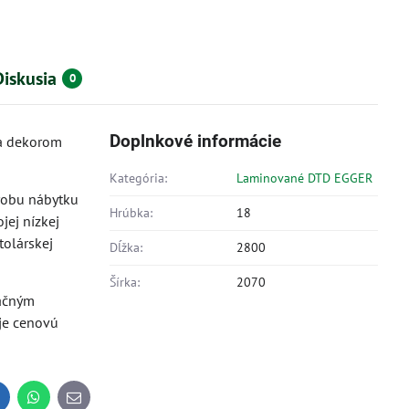
Diskusia
0
Doplnkové informácie
a dekorom
Kategória:
Laminované DTD EGGER
ýrobu nábytku
Hrúbka:
18
jej nízkej
tolárskej
Dĺžka:
2800
Šírka:
2070
ačným
je cenovú
inkedIn
WhatsApp
E-