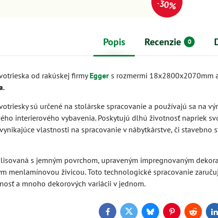
30%
Popis
Recenzie
0
otrieska od rakúskej firmy
Egger
s rozmermi 18x2800x2070mm 
a.
otriesky sú určené na stolárske spracovanie a používajú sa na v
ého interierového vybavenia. Poskytujú dlhú životnosť napriek svo
ynikajúce vlastnosti na spracovanie v nábytkárstve, či stavebno s
e lisovaná s jemným povrchom, upraveným impregnovaným dekor
ym menlamínovou živicou. Toto technologické spracovanie zaruču
nosť a mnoho dekorových variácii v jednom.
Facebook
Twitter
Bluesky
Pinterest
Reddit
L