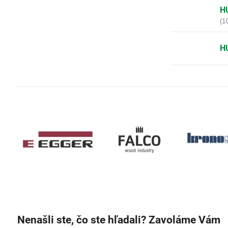
H
(1
H
Nenašli ste, čo ste hľadali? Zavoláme Vám