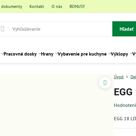
a dokumenty
Kontakt
O nás
BONUSY
Hľadať
Pracovné dosky
Hrany
Vybavenie pre kuchyne
Výklopy
V
Úvod
De
EGG 
Hodnoten
EGG 18 LD