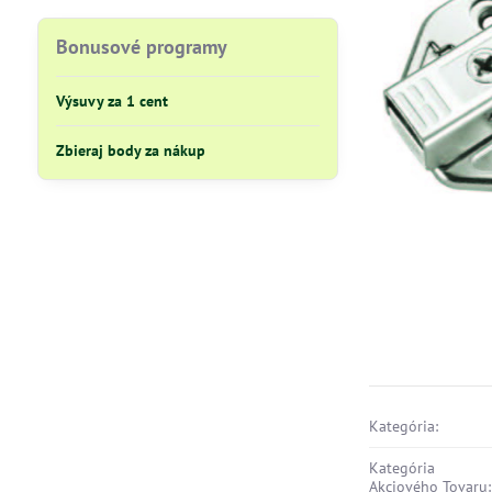
Bonusové programy
Výsuvy za 1 cent
Zbieraj body za nákup
Kategória:
Kategória
Akciového Tovaru: