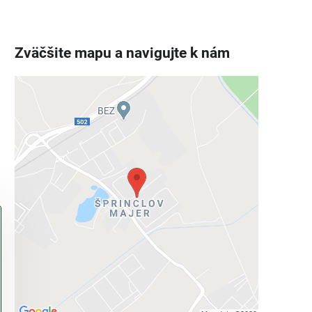
Zväčšite mapu a navigujte k nám
Externý obsah je blokovaný
Voľbami súkromia
Prajete si načítať externý obsah?
Povoliť tentokrát
Povoliť a zapamätať - súhlas s druhom
cookie: Funkčné
Otvoriť obsah v novom okne