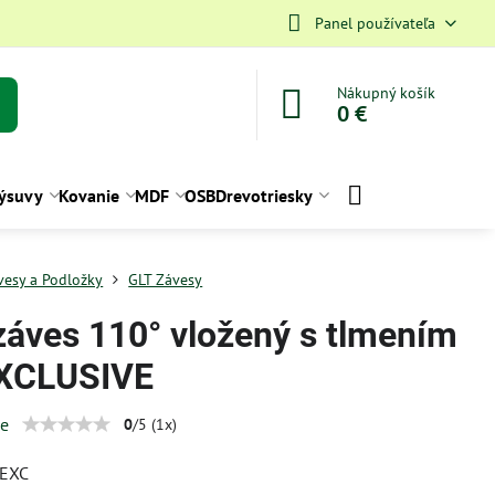
Panel používateľa
Nákupný košík
0 €
ýsuvy
Kovanie
MDF
OSB
Drevotriesky
vesy a Podložky
GLT Závesy
záves 110° vložený s tlmením
XCLUSIVE
ie
0
/
5
(
1
x)
EXC