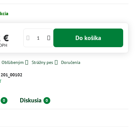
kcia
2 €
Do košíka
 DPH
 k Obľúbeným
Strážny pes
Doručenia
:
201_00102
T
Diskusia
0
0