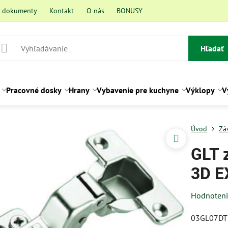
a dokumenty
Kontakt
O nás
BONUSY
Hľadať
Pracovné dosky
Hrany
Vybavenie pre kuchyne
Výklopy
V
Úvod
Zá
GLT 
3D E
Hodnoten
03GL07DT