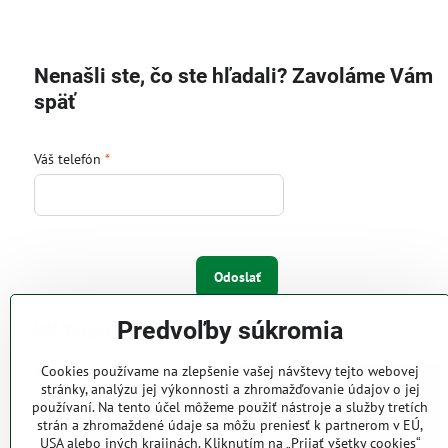
Nenašli ste, čo ste hľadali? Zavoláme Vám
späť
Váš telefón
*
Odoslať
Predvoľby súkromia
IW Trend s.r.o.
Cookies používame na zlepšenie vašej návštevy tejto webovej
Pri Majeri 6
stránky, analýzu jej výkonnosti a zhromažďovanie údajov o jej
831 06 Bratislava
používaní. Na tento účel môžeme použiť nástroje a služby tretích
strán a zhromaždené údaje sa môžu preniesť k partnerom v EÚ,
Web: www.iwtrend.sk
USA alebo iných krajinách. Kliknutím na „Prijať všetky cookies“