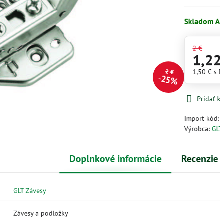
Skladom A
2 €
1,2
2 €
1,50 €
s
25%
Pridať
Import kód
Výrobca:
GL
Doplnkové informácie
Recenzie
GLT Závesy
Závesy a podložky