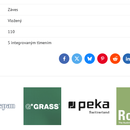
Záves
Vložený
110
S integrovaným tlmením
Facebook
Twitter
Bluesky
Pinterest
Reddit
L