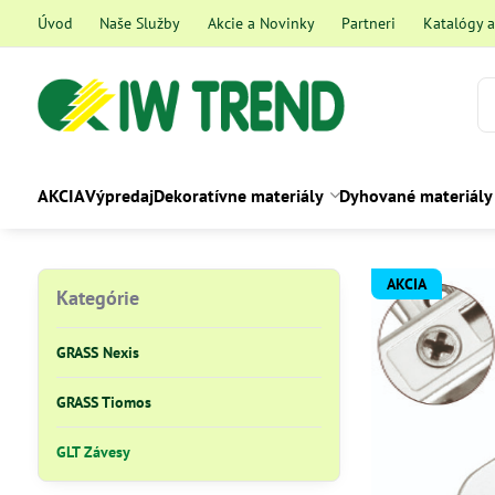
Úvod
Naše Služby
Akcie a Novinky
Partneri
Katalógy 
AKCIA
Výpredaj
Dekoratívne materiály
Dyhované materiály
AKCIA
Kategórie
GRASS Nexis
GRASS Tiomos
GLT Závesy