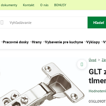
a dokumenty
Kontakt
O nás
BONUSY
Hľadať
Pracovné dosky
Hrany
Vybavenie pre kuchyne
Výklopy
V
Úvod
Zá
GLT 
tlme
Hodnoten
03GL09DT