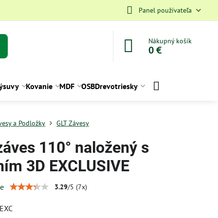
Panel používateľa
Nákupný košík
0 €
ýsuvy
Kovanie
MDF
OSB
Drevotriesky
vesy a Podložky
GLT Závesy
záves 110° naložený s
ním 3D EXCLUSIVE
ie
3.29
/
5
(
7
x)
EXC