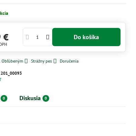
kcia
9 €
Do košíka
 DPH
 k Obľúbeným
Strážny pes
Doručenia
:
201_00093
T
Diskusia
0
0