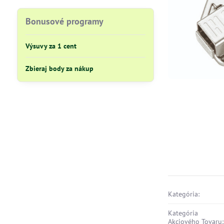
Bonusové programy
Výsuvy za 1 cent
Zbieraj body za nákup
Kategória:
Kategória
Akciového Tovaru: