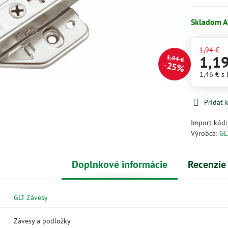
Skladom A
1,94 €
1,1
1,94 €
25%
1,46 €
s
Pridať
Import kód
Výrobca:
GL
Doplnkové informácie
Recenzie
GLT Závesy
Závesy a podložky