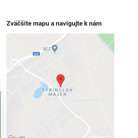
Zväčšite mapu a navigujte k nám
Externý obsah je blokovaný
Voľbami súkromia
Prajete si načítať externý obsah?
Povoliť tentokrát
Povoliť a zapamätať - súhlas s druhom
cookie: Funkčné
Otvoriť obsah v novom okne