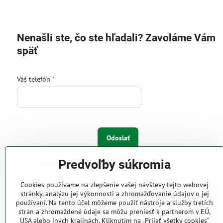
Nenašli ste, čo ste hľadali? Zavoláme Vám
späť
Váš telefón
*
Odoslať
Predvoľby súkromia
IW Trend s.r.o.
Cookies používame na zlepšenie vašej návštevy tejto webovej
Pri Majeri 6
stránky, analýzu jej výkonnosti a zhromažďovanie údajov o jej
831 06 Bratislava
používaní. Na tento účel môžeme použiť nástroje a služby tretích
strán a zhromaždené údaje sa môžu preniesť k partnerom v EÚ,
Web: www.iwtrend.sk
USA alebo iných krajinách. Kliknutím na „Prijať všetky cookies“