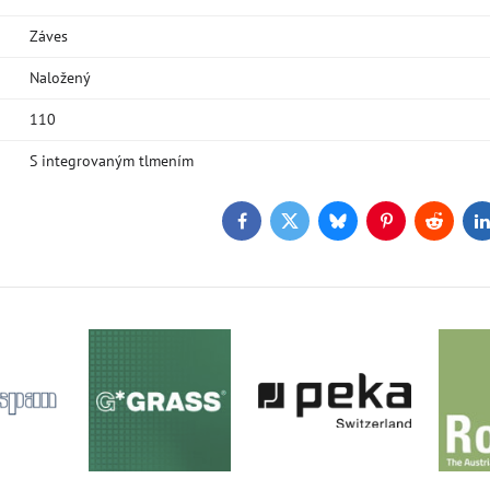
Záves
Naložený
110
S integrovaným tlmením
Facebook
Twitter
Bluesky
Pinterest
Reddit
L