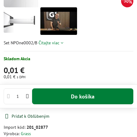
30%
Set NPOne0002/B
Čítajte viac
Skladom Akcia
0,01 €
0,01 €
s DPH
Do košíka
Pridať k Obľúbeným
Import kód:
201_02877
Výrobca:
Grass