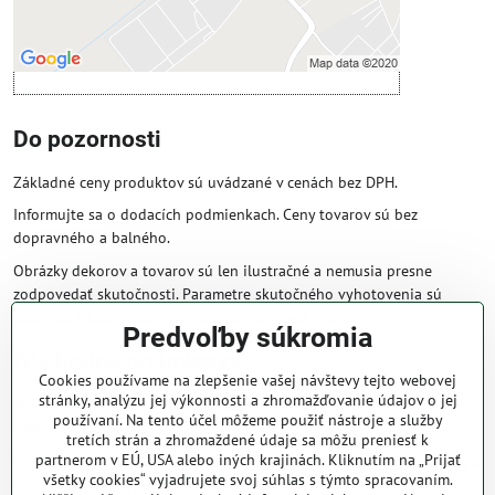
Otvoriť obsah v novom okne
Do pozornosti
Základné ceny produktov sú uvádzané v cenách bez DPH.
Informujte sa o dodacích podmienkach. Ceny tovarov sú bez
dopravného a balného.
Obrázky dekorov a tovarov sú len ilustračné a nemusia presne
zodpovedať skutočnosti. Parametre skutočného vyhotovenia sú
väčšinou obsiahnuté v názve a popise produktu.
Predvoľby súkromia
Obchodné podmienky
Cookies používame na zlepšenie vašej návštevy tejto webovej
stránky, analýzu jej výkonnosti a zhromažďovanie údajov o jej
Naše obchodné podmienky zaručujú bezproblémové spracovanie
používaní. Na tento účel môžeme použiť nástroje a služby
Vašej zakázky online.
tretích strán a zhromaždené údaje sa môžu preniesť k
partnerom v EÚ, USA alebo iných krajinách. Kliknutím na „Prijať
V prípade, že máte s nami už dojednané obchodné podmienky, ceny a
všetky cookies“ vyjadrujete svoj súhlas s týmto spracovaním.
zľavy z minulosti, platia tie, ktoré sú pre Vás výhodnejšie.