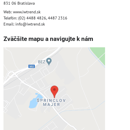
831 06 Bratislava
Web: www.iwtrend.sk
Telefón: (02) 4488 4826, 4487 2316
Email: info@iwtrend.sk
Zväčšite mapu a navigujte k nám
Externý obsah je blokovaný
Voľbami súkromia
Prajete si načítať externý obsah?
Povoliť tentokrát
Povoliť a zapamätať - súhlas s druhom
cookie: Funkčné