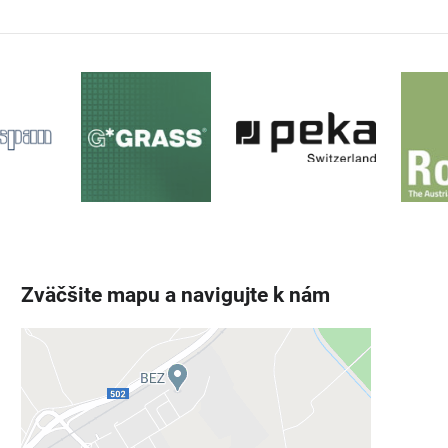
Zväčšite mapu a navigujte k nám
Externý obsah je blokovaný
Voľbami súkromia