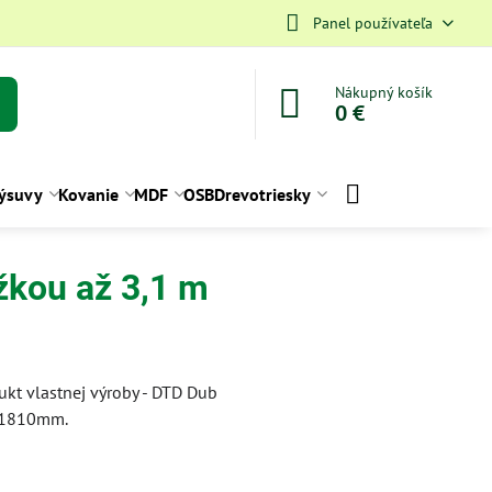
Panel používateľa
Nákupný košík
0 €
ýsuvy
Kovanie
MDF
OSB
Drevotriesky
žkou až 3,1 m
ukt vlastnej výroby - DTD Dub
x1810mm.