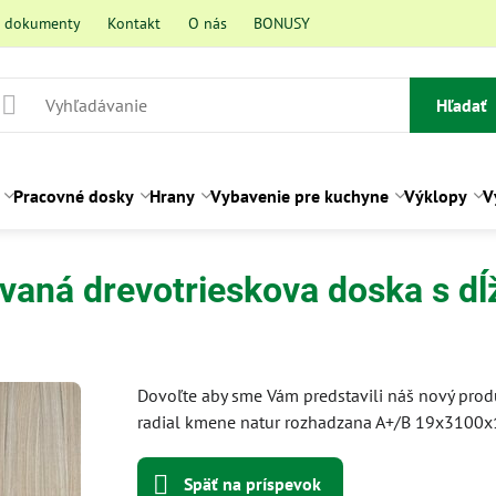
a dokumenty
Kontakt
O nás
BONUSY
Hľadať
Pracovné dosky
Hrany
Vybavenie pre kuchyne
Výklopy
V
aná drevotrieskova doska s dĺ
í
Dovoľte aby sme Vám predstavili náš nový prod
radial kmene natur rozhadzana A+/B 19x3100
Späť na príspevok