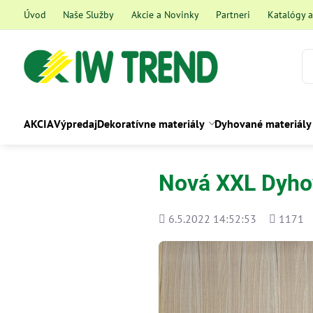
Úvod
Naše Služby
Akcie a Novinky
Partneri
Katalógy 
AKCIA
Výpredaj
Dekoratívne materiály
Dyhované materiály
Nová XXL Dyhov
Pridané
Počet
6.5.2022 14:52:53
1171
zobrazen