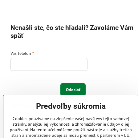
Nenašli ste, čo ste hľadali? Zavoláme Vám
späť
Váš telefón
*
Odoslať
Predvoľby súkromia
IW Trend s.r.o.
Cookies používame na zlepšenie vašej návštevy tejto webovej
Pri Majeri 6
stránky, analýzu jej výkonnosti a zhromažďovanie údajov o jej
831 06 Bratislava
používaní. Na tento účel môžeme použiť nástroje a služby tretích
strán a zhromaždené údaje sa môžu preniesť k partnerom v EÚ,
Web: www.iwtrend.sk