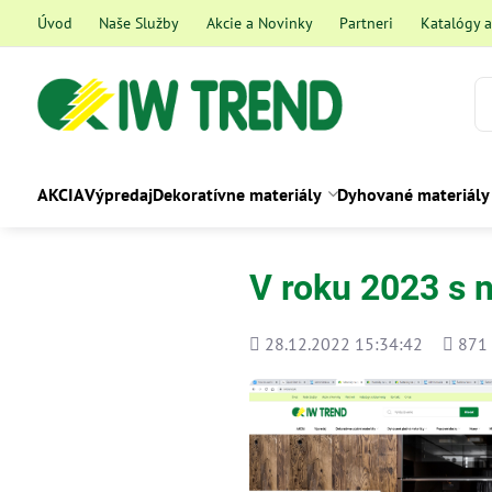
Úvod
Naše Služby
Akcie a Novinky
Partneri
Katalógy 
AKCIA
Výpredaj
Dekoratívne materiály
Dyhované materiály
V roku 2023 s 
Pridané
Počet
28.12.2022 15:34:42
871
zobraz