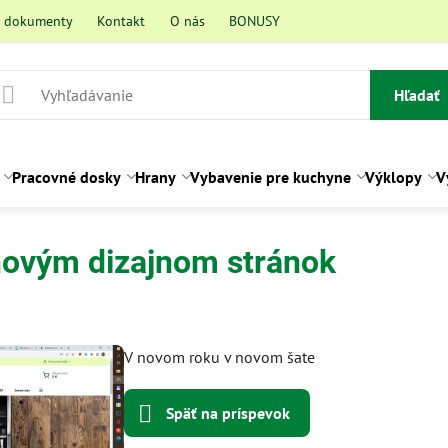
a dokumenty
Kontakt
O nás
BONUSY
Hľadať
Pracovné dosky
Hrany
Vybavenie pre kuchyne
Výklopy
V
novým dizajnom stránok
ení
V novom roku v novom šate
Späť na príspevok