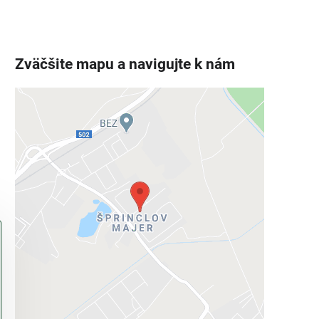
Zväčšite mapu a navigujte k nám
Externý obsah je blokovaný
Voľbami súkromia
Prajete si načítať externý obsah?
Povoliť tentokrát
Povoliť a zapamätať - súhlas s druhom
cookie: Funkčné
Otvoriť obsah v novom okne