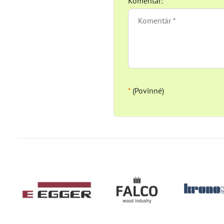
Komentár:
*
*
(Povinné)