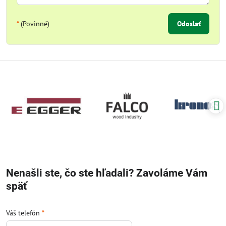
*
(Povinné)
Odoslať
Nenašli ste, čo ste hľadali? Zavoláme Vám
späť
Váš telefón
*