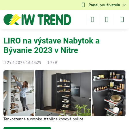
Panel používateľa
LIRO na výstave Nabytok a
Bývanie 2023 v Nitre
Pridané
Počet
25.4.2023 16:44:29
759
zobrazení
Tenkostenné a vysoko stabilné kovové police