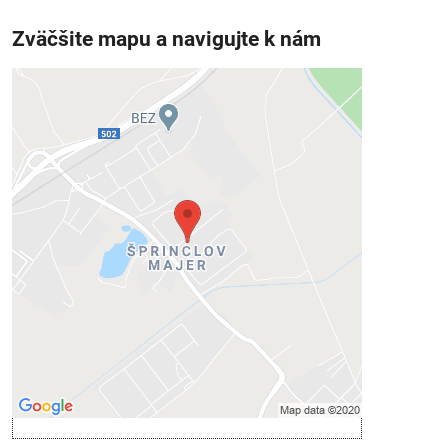
Zväčšite mapu a navigujte k nám
Externý obsah je blokovaný
Voľbami súkromia
Prajete si načítať externý obsah?
Povoliť tentokrát
Povoliť a zapamätať - súhlas s druhom
cookie: Funkčné
Otvoriť obsah v novom okne