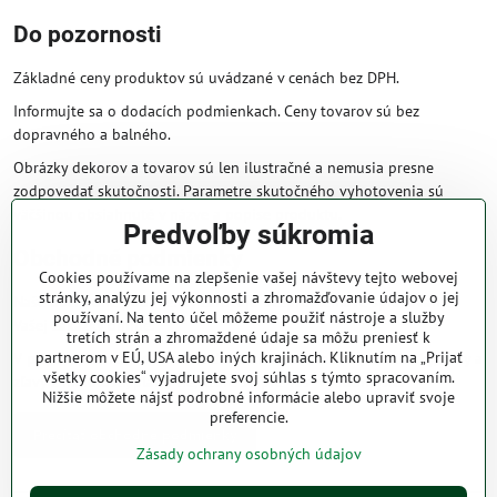
Do pozornosti
Základné ceny produktov sú uvádzané v cenách bez DPH.
Informujte sa o dodacích podmienkach. Ceny tovarov sú bez
dopravného a balného.
Obrázky dekorov a tovarov sú len ilustračné a nemusia presne
zodpovedať skutočnosti. Parametre skutočného vyhotovenia sú
väčšinou obsiahnuté v názve a popise produktu.
Predvoľby súkromia
Obchodné podmienky
Cookies používame na zlepšenie vašej návštevy tejto webovej
stránky, analýzu jej výkonnosti a zhromažďovanie údajov o jej
Naše obchodné podmienky zaručujú bezproblémové spracovanie
používaní. Na tento účel môžeme použiť nástroje a služby
Vašej zakázky online.
tretích strán a zhromaždené údaje sa môžu preniesť k
partnerom v EÚ, USA alebo iných krajinách. Kliknutím na „Prijať
V prípade, že máte s nami už dojednané obchodné podmienky, ceny a
všetky cookies“ vyjadrujete svoj súhlas s týmto spracovaním.
zľavy z minulosti, platia tie, ktoré sú pre Vás výhodnejšie.
Nižšie môžete nájsť podrobné informácie alebo upraviť svoje
preferencie.
Prečítať obchodné podmienky
Zásady ochrany osobných údajov