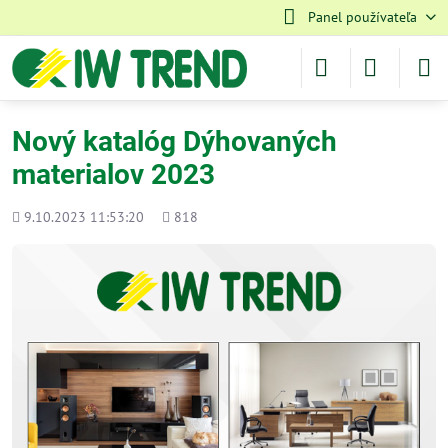
Panel používateľa
Nový katalóg Dýhovaných
materialov 2023
Pridané
Počet
9.10.2023 11:53:20
818
zobrazení