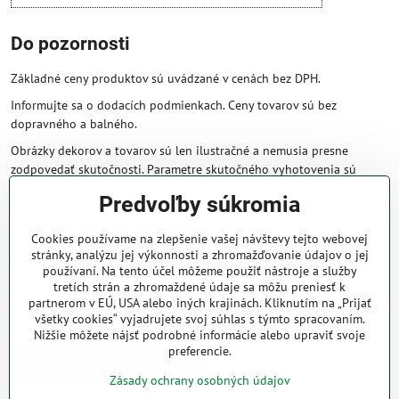
Do pozornosti
Základné ceny produktov sú uvádzané v cenách bez DPH.
Informujte sa o dodacích podmienkach. Ceny tovarov sú bez
dopravného a balného.
Obrázky dekorov a tovarov sú len ilustračné a nemusia presne
zodpovedať skutočnosti. Parametre skutočného vyhotovenia sú
väčšinou obsiahnuté v názve a popise produktu.
Predvoľby súkromia
Obchodné podmienky
Cookies používame na zlepšenie vašej návštevy tejto webovej
stránky, analýzu jej výkonnosti a zhromažďovanie údajov o jej
Naše obchodné podmienky zaručujú bezproblémové spracovanie
používaní. Na tento účel môžeme použiť nástroje a služby
Vašej zakázky online.
tretích strán a zhromaždené údaje sa môžu preniesť k
partnerom v EÚ, USA alebo iných krajinách. Kliknutím na „Prijať
V prípade, že máte s nami už dojednané obchodné podmienky, ceny a
všetky cookies“ vyjadrujete svoj súhlas s týmto spracovaním.
zľavy z minulosti, platia tie, ktoré sú pre Vás výhodnejšie.
Nižšie môžete nájsť podrobné informácie alebo upraviť svoje
preferencie.
Prečítať obchodné podmienky
Zásady ochrany osobných údajov