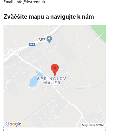
Email: info@iwtrend.sk
Zväčšite mapu a navigujte k nám
Externý obsah je blokovaný
Voľbami súkromia
Prajete si načítať externý obsah?
Povoliť tentokrát
Povoliť a zapamätať - súhlas s druhom
cookie: Funkčné
Otvoriť obsah v novom okne