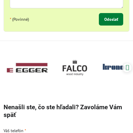
*
(Povinné)
Odoslať
Nenašli ste, čo ste hľadali? Zavoláme Vám
späť
Váš telefón
*