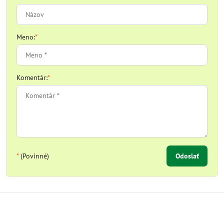
Meno:
*
Komentár:
*
*
(Povinné)
Odoslať