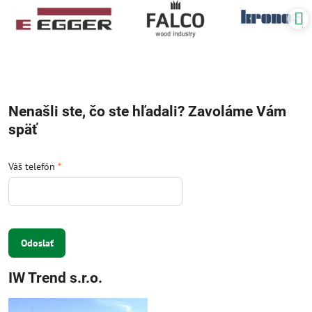
Nenašli ste, čo ste hľadali? Zavoláme Vám
späť
Váš telefón
*
Odoslať
IW Trend s.r.o.