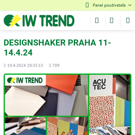
Panel používateľa
DESIGNSHAKER PRAHA 11-
14.4.24
Pridané
Počet
19.4.2024 20:35:15
709
zobrazení