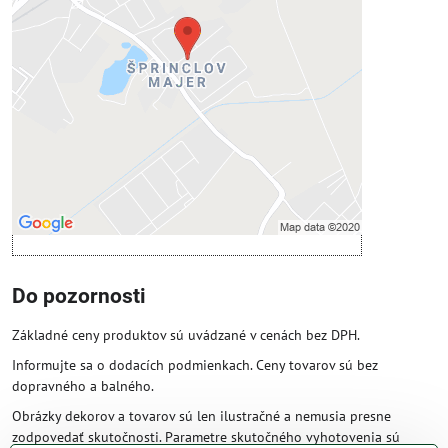
Prajete si načítať externý obsah?
Povoliť tentokrát
Povoliť a zapamätať - súhlas s druhom
cookie: Funkčné
Otvoriť obsah v novom okne
Do pozornosti
Základné ceny produktov sú uvádzané v cenách bez DPH.
Informujte sa o dodacích podmienkach. Ceny tovarov sú bez
dopravného a balného.
Obrázky dekorov a tovarov sú len ilustračné a nemusia presne
zodpovedať skutočnosti. Parametre skutočného vyhotovenia sú