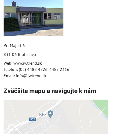
Pri Majeri 6
831 06 Bratislava
Web: www.iwtrend.sk
Telefón: (02) 4488 4826, 4487 2316
Email: info@iwtrend.sk
Zväčšite mapu a navigujte k nám
Externý obsah je blokovaný
Voľbami súkromia