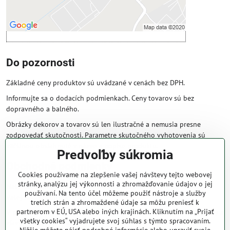
Otvoriť obsah v novom okne
Do pozornosti
Základné ceny produktov sú uvádzané v cenách bez DPH.
Informujte sa o dodacích podmienkach. Ceny tovarov sú bez
dopravného a balného.
Obrázky dekorov a tovarov sú len ilustračné a nemusia presne
zodpovedať skutočnosti. Parametre skutočného vyhotovenia sú
väčšinou obsiahnuté v názve a popise produktu.
Predvoľby súkromia
Obchodné podmienky
Cookies používame na zlepšenie vašej návštevy tejto webovej
stránky, analýzu jej výkonnosti a zhromažďovanie údajov o jej
Naše obchodné podmienky zaručujú bezproblémové spracovanie
používaní. Na tento účel môžeme použiť nástroje a služby
Vašej zakázky online.
tretích strán a zhromaždené údaje sa môžu preniesť k
partnerom v EÚ, USA alebo iných krajinách. Kliknutím na „Prijať
V prípade, že máte s nami už dojednané obchodné podmienky, ceny a
všetky cookies“ vyjadrujete svoj súhlas s týmto spracovaním.
zľavy z minulosti, platia tie, ktoré sú pre Vás výhodnejšie.