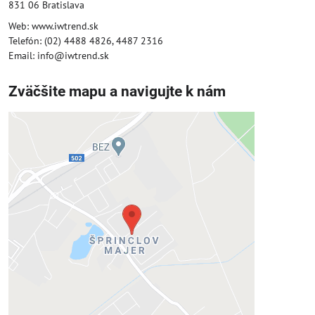
831 06 Bratislava
Web: www.iwtrend.sk
Telefón: (02) 4488 4826, 4487 2316
Email: info@iwtrend.sk
Zväčšite mapu a navigujte k nám
Externý obsah je blokovaný
Voľbami súkromia
Prajete si načítať externý obsah?
Povoliť tentokrát
Povoliť a zapamätať - súhlas s druhom
cookie: Funkčné