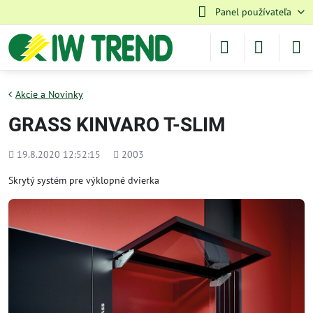
Panel používateľa
Akcie a Novinky
GRASS KINVARO T-SLIM
Pridané
Počet
19.8.2020 12:52:15
2003
zobrazení
Skrytý systém pre výklopné dvierka