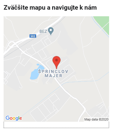
Zväčšite mapu a navigujte k nám
Externý obsah je blokovaný
Voľbami súkromia
Prajete si načítať externý obsah?
Povoliť tentokrát
Povoliť a zapamätať - súhlas s druhom
cookie: Funkčné
Otvoriť obsah v novom okne