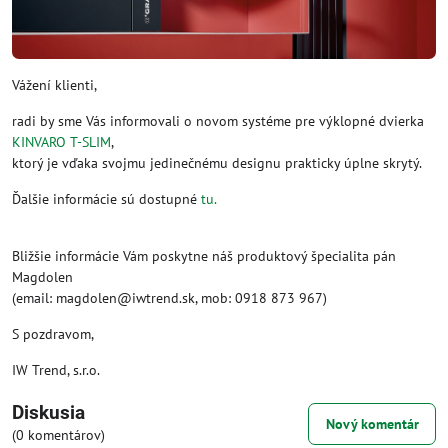
Vážení klienti,
radi by sme Vás informovali o novom systéme pre výklopné dvierka
KINVARO T-SLIM
,
ktorý je vďaka svojmu jedinečnému designu prakticky úplne skrytý.
Ďalšie informácie sú dostupné
tu.
Bližšie informácie Vám poskytne náš produktový špecialita pán
Magdolen
(email: magdolen@iwtrend.sk, mob: 0918 873 967)
S pozdravom,
IW Trend, s.r.o.
Diskusia
Nový komentár
(0 komentárov)