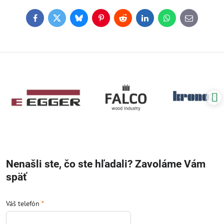
Facebook
Twitter
Bluesky
Pinterest
Reddit
LinkedIn
WhatsApp
E-
mail
Nenašli ste, čo ste hľadali? Zavoláme Vám
späť
Váš telefón
*