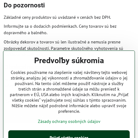
Do pozornosti
Základné ceny produktov sú uvádzané v cenách bez DPH.
Informujte sa o dodacích podmienkach. Ceny tovarov sú bez
dopravného a balného.
Obrázky dekorov a tovarov sú len ilustračné a nemusia presne
zodpovedať skutočnosti. Parametre skutočného vyhotovenia sú
väčšinou obsiahnuté v názve a popise produktu.
Predvoľby súkromia
Obchodné podmienky
Cookies používame na zlepšenie vašej návštevy tejto webovej
stránky, analýzu jej výkonnosti a zhromažďovanie údajov o jej
Naše obchodné podmienky zaručujú bezproblémové spracovanie
používaní. Na tento účel môžeme použiť nástroje a služby
Vašej zakázky online.
tretích strán a zhromaždené údaje sa môžu preniesť k
partnerom v EÚ, USA alebo iných krajinách. Kliknutím na „Prijať
V prípade, že máte s nami už dojednané obchodné podmienky, ceny a
všetky cookies“ vyjadrujete svoj súhlas s týmto spracovaním.
zľavy z minulosti, platia tie, ktoré sú pre Vás výhodnejšie.
Nižšie môžete nájsť podrobné informácie alebo upraviť svoje
preferencie.
Prečítať obchodné podmienky
Zásady ochrany osobných údajov
©
2026
Copyright
Prijať všetky cookies