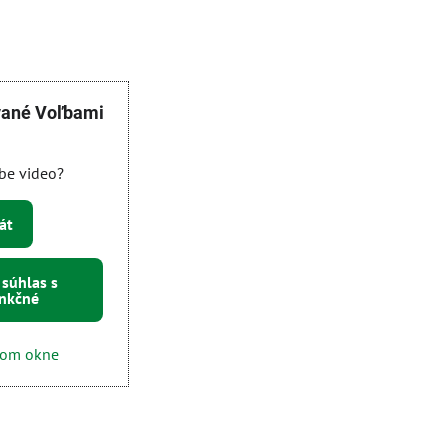
vané Voľbami
ube video?
át
 súhlas s
unkčné
vom okne