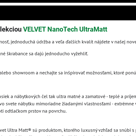
olekciou
VELVET NanoTech UltraMatt
osť, jednoduchá údržba a veľa ďalších kvalít nájdete v našej nove
né škrabance sa dajú jednoducho vyžehliť.
alebo showroom a nechajte sa inšpirovať možnosťami, ktoré ponú
siek a nábytkových čel tak ultra matné a zamatové - teplé a príje
e vo svete nábytku mimoriadne žiadanými vlastnosťami - extrémne
ti odtlačkom prstov na povrchu.
lvet Ultra Matt® sú produktom, ktorého luxusný vzhľad sa snúbi s 