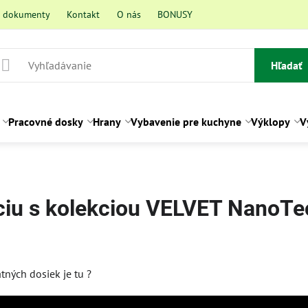
a dokumenty
Kontakt
O nás
BONUSY
Hľadať
Pracovné dosky
Hrany
Vybavenie pre kuchyne
Výklopy
V
ciu s kolekciou VELVET NanoTe
ní
ných dosiek je tu ?