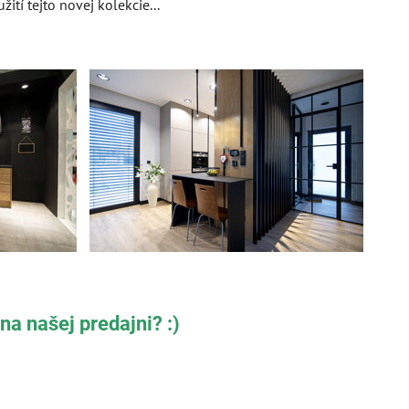
žití tejto novej kolekcie...
 na
našej predajni
? :)