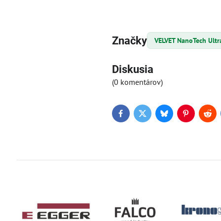
Značky
VELVET NanoTech Ultr
Diskusia
(0 komentárov)
Facebook
Twitter
Bluesky
Pinterest
Red