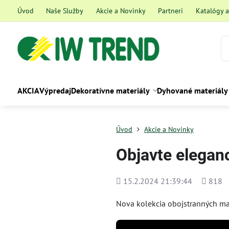
Úvod
Naše Služby
Akcie a Novinky
Partneri
Katalógy 
AKCIA
Výpredaj
Dekoratívne materiály
Dyhované materiály
Úvod
Akcie a Novinky
Objavte elegan
Pridané
Počet
15.2.2024 21:39:44
818
zobraze
Nova kolekcia obojstranných mat