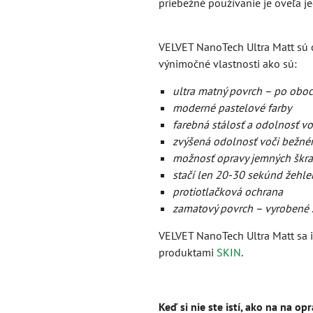
priebežné používanie je oveľa j
VELVET NanoTech Ultra Matt sú 
výnimočné vlastnosti ako sú:
ultra matný povrch – po oboc
moderné pastelové farby
farebná stálosť a odolnosť vo
zvýšená odolnosť voči bežné
možnosť opravy jemných škr
stačí len 20-30 sekúnd žehlen
protiotlačková ochrana
zamatový povrch – vyrobené 
VELVET NanoTech Ultra Matt sa
produktami
SKIN
.
Keď si nie ste istí, ako na na o