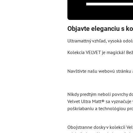
Objavte eleganciu s k
Ultramattný vzhľad, vysoká odoln
Kolekcia VELVET je magická! Bež
Navštívte našu webovú stránku 
Nikdy predtým neboli povrchy do
Velvet Ultra Matt® sa vyznačuj
poškriabaniu a technológiou pro
Obojstranne dosky v kolekcii Ve