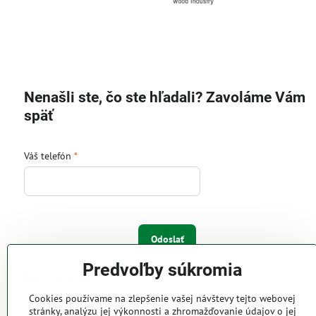
Nenašli ste, čo ste hľadali? Zavoláme Vám
späť
Váš telefón
*
Odoslať
Predvoľby súkromia
IW Trend s.r.o.
Cookies používame na zlepšenie vašej návštevy tejto webovej
Pri Majeri 6
stránky, analýzu jej výkonnosti a zhromažďovanie údajov o jej