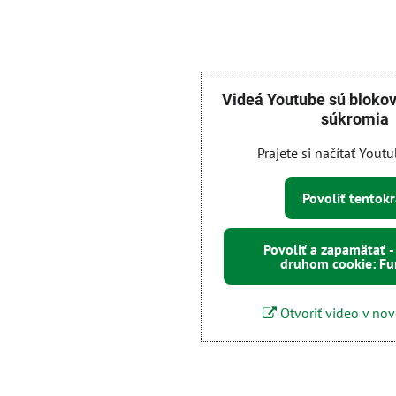
Videá Youtube sú bloko
súkromia
Prajete si načítať Yout
Povoliť tentokr
Povoliť a zapamätať -
druhom cookie: F
Otvoriť video v no