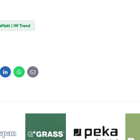
aMatt | IW Trend
dit
LinkedIn
WhatsApp
E-
mail