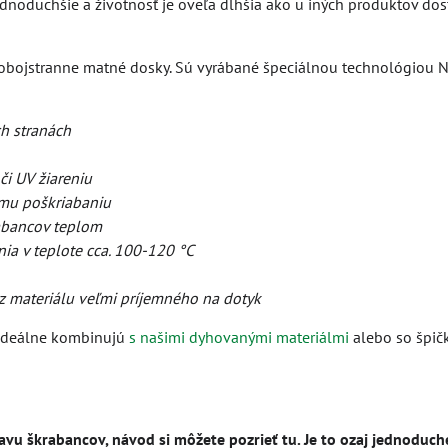
ednoduchšie a životnosť je oveľa dlhšia ako u iných produktov dos
obojstranne matné dosky. Sú vyrábané špeciálnou technológiou N
h stranách
či UV žiareniu
mu poškriabaniu
abancov teplom
ia v teplote cca. 100-120 °C
z materiálu veľmi príjemného na dotyk
 ideálne kombinujú
s našimi dyhovanými materiálmi
alebo so špič
pravu škrabancov, návod si môžete pozrieť tu. Je to ozaj jednoduch