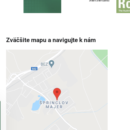
Zväčšite mapu a navigujte k nám
Externý obsah je blokovaný
Voľbami súkromia
Prajete si načítať externý obsah?
Povoliť tentokrát
Povoliť a zapamätať - súhlas s druhom
cookie: Funkčné