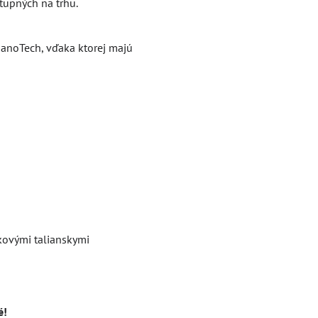
tupných na trhu.
anoTech, vďaka ktorej majú
kovými talianskymi
é!