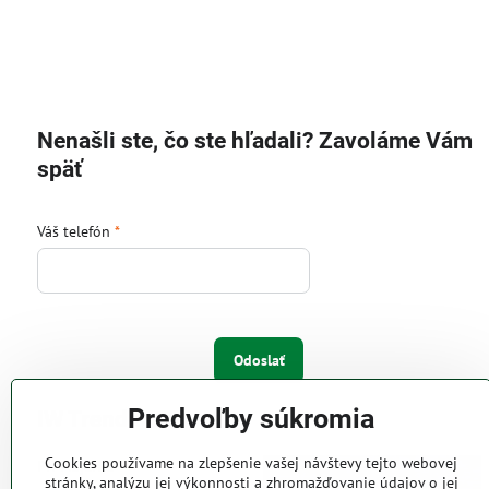
Nenašli ste, čo ste hľadali? Zavoláme Vám
späť
Váš telefón
*
Odoslať
Predvoľby súkromia
IW Trend s.r.o.
Cookies používame na zlepšenie vašej návštevy tejto webovej
Pri Majeri 6
stránky, analýzu jej výkonnosti a zhromažďovanie údajov o jej