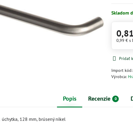
Skladom d
0,8
0,99 €
s
Pridať
Import kód
Výrobca:
Hr
Popis
Recenzie
0
úchytka, 128 mm, brúsený nikel