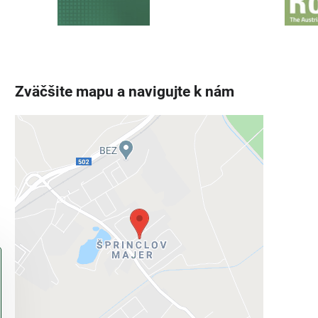
Zväčšite mapu a navigujte k nám
Externý obsah je blokovaný
Voľbami súkromia
Prajete si načítať externý obsah?
Povoliť tentokrát
Povoliť a zapamätať - súhlas s druhom
cookie: Funkčné