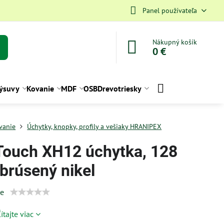
Panel používateľa
Nákupný košík
0 €
ýsuvy
Kovanie
MDF
OSB
Drevotriesky
vanie
Úchytky, knopky, profily a vešiaky HRANIPEX
Touch XH12 úchytka, 128
brúsený nikel
ie
ítajte viac