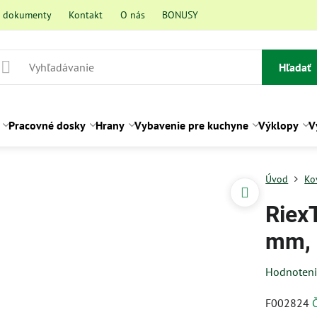
a dokumenty
Kontakt
O nás
BONUSY
Hľadať
Pracovné dosky
Hrany
Vybavenie pre kuchyne
Výklopy
V
Úvod
Ko
Riex
mm, 
Hodnoten
F002824
Č