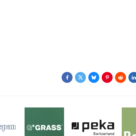
Facebook
Twitter
Bluesky
Pinterest
Reddit
L