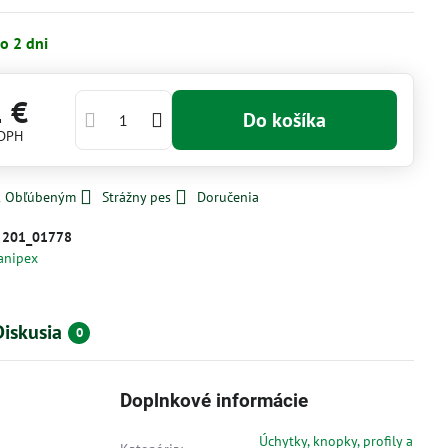
o 2 dni
1 €
Do košíka
 DPH
 k Obľúbeným
Strážny pes
Doručenia
:
201_01778
anipex
Diskusia
0
Doplnkové informácie
Úchytky, knopky, profily a