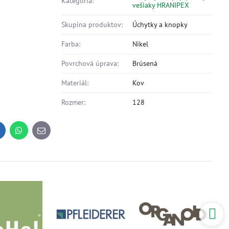
Kategória:
vešiaky HRANIPEX
Skupina produktov:
Úchytky a knopky
Farba:
Nikel
Povrchová úprava:
Brúsená
Materiál:
Kov
Rozmer:
128
inkedIn
WhatsApp
E-
mail