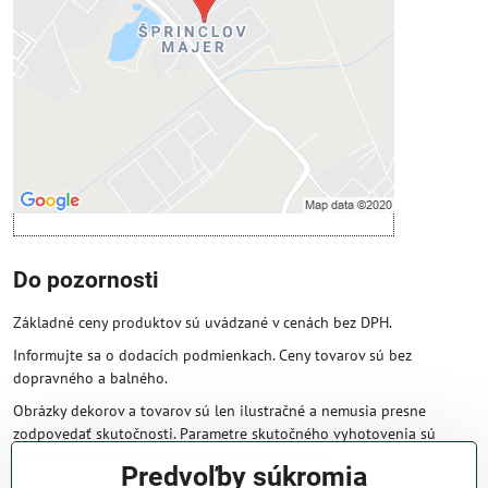
Povoliť tentokrát
Povoliť a zapamätať - súhlas s druhom
cookie: Funkčné
Otvoriť obsah v novom okne
Do pozornosti
Základné ceny produktov sú uvádzané v cenách bez DPH.
Informujte sa o dodacích podmienkach. Ceny tovarov sú bez
dopravného a balného.
Obrázky dekorov a tovarov sú len ilustračné a nemusia presne
zodpovedať skutočnosti. Parametre skutočného vyhotovenia sú
väčšinou obsiahnuté v názve a popise produktu.
Predvoľby súkromia