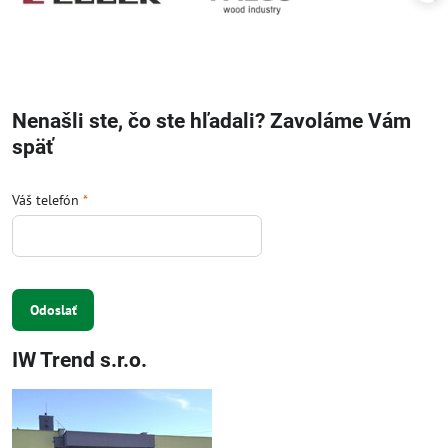
Nenašli ste, čo ste hľadali? Zavoláme Vám
späť
Váš telefón
*
Odoslať
IW Trend s.r.o.