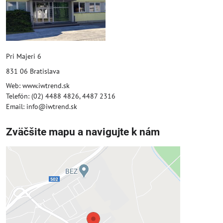
Pri Majeri 6
831 06 Bratislava
Web: www.iwtrend.sk
Telefón: (02) 4488 4826, 4487 2316
Email: info@iwtrend.sk
Zväčšite mapu a navigujte k nám
Externý obsah je blokovaný
Voľbami súkromia
Prajete si načítať externý obsah?