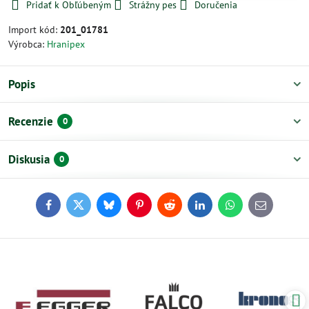
Pridať k Obľúbeným
Strážny pes
Doručenia
Import kód:
201_01781
Výrobca:
Hranipex
Popis
Recenzie
0
Diskusia
0
Facebook
Twitter
Bluesky
Pinterest
Reddit
LinkedIn
WhatsApp
E-
mail