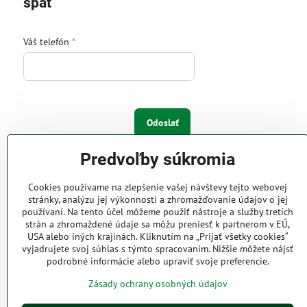
späť
Váš telefón
*
Odoslať
Predvoľby súkromia
IW Trend s.r.o.
Cookies používame na zlepšenie vašej návštevy tejto webovej
Pri Majeri 6
stránky, analýzu jej výkonnosti a zhromažďovanie údajov o jej
831 06 Bratislava
používaní. Na tento účel môžeme použiť nástroje a služby tretích
strán a zhromaždené údaje sa môžu preniesť k partnerom v EÚ,
Web: www.iwtrend.sk
USA alebo iných krajinách. Kliknutím na „Prijať všetky cookies“
Telefón: (02) 4488 4826, 4487
vyjadrujete svoj súhlas s týmto spracovaním. Nižšie môžete nájsť
2316
podrobné informácie alebo upraviť svoje preferencie.
Email: info@iwtrend.sk
Zásady ochrany osobných údajov