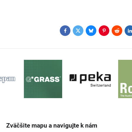
Facebook
Twitter
Bluesky
Pinterest
Reddit
L
Zväčšite mapu a navigujte k nám