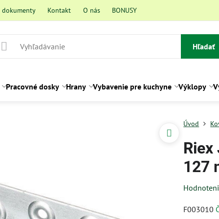
a dokumenty
Kontakt
O nás
BONUSY
Hľadať
Pracovné dosky
Hrany
Vybavenie pre kuchyne
Výklopy
V
Úvod
Ko
Riex
127
Hodnoten
F003010
Č