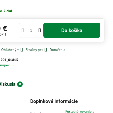
o 2 dni
0 €
Do košíka
 DPH
 k Obľúbeným
Strážny pes
Doručenia
:
201_01815
anipex
Diskusia
0
Doplnkové informácie
Postelné kovanie a