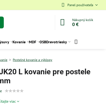
Panel používateľa
Nákupný košík
0 €
ýsuvy
Kovanie
MDF
OSB
Drevotriesky
vanie
Postelné kovanie a výklopy
 JK20 L kovanie pre postele
 mm
ie
ítajte viac