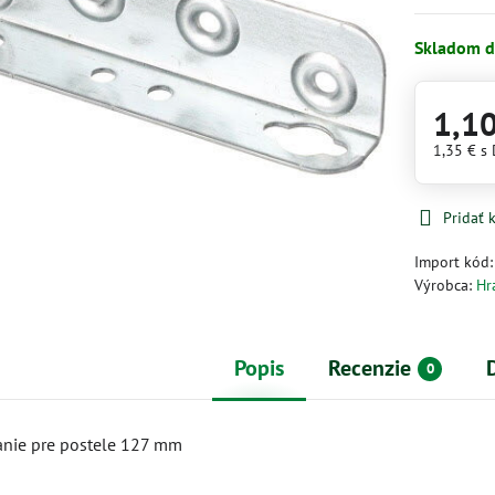
Skladom d
1,1
1,35 €
s
Pridať
Import kód
Výrobca:
Hr
Popis
Recenzie
0
anie pre postele 127 mm