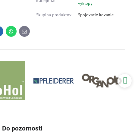
Kategória:
výklopy
Skupina produktov:
Spojovacie kovanie
inkedIn
WhatsApp
E-
mail
Do pozornosti