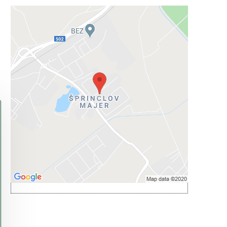
Externý obsah je blokovaný
Voľbami súkromia
Prajete si načítať externý obsah?
Povoliť tentokrát
Povoliť a zapamätať - súhlas s druhom
cookie: Funkčné
Otvoriť obsah v novom okne