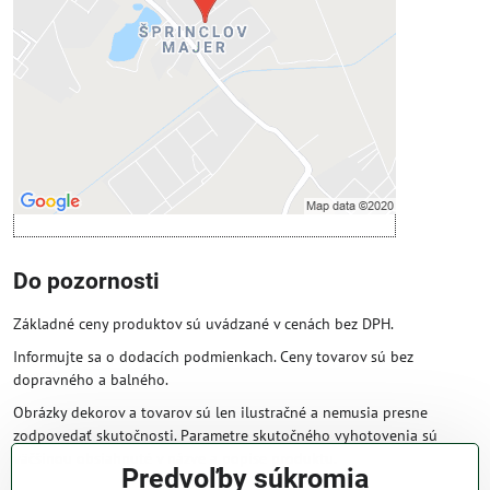
Povoliť tentokrát
Povoliť a zapamätať - súhlas s druhom
cookie: Funkčné
Otvoriť obsah v novom okne
Do pozornosti
Základné ceny produktov sú uvádzané v cenách bez DPH.
Informujte sa o dodacích podmienkach. Ceny tovarov sú bez
dopravného a balného.
Obrázky dekorov a tovarov sú len ilustračné a nemusia presne
zodpovedať skutočnosti. Parametre skutočného vyhotovenia sú
väčšinou obsiahnuté v názve a popise produktu.
Predvoľby súkromia