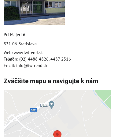
Pri Majeri 6
831 06 Bratislava
Web: www.iwtrend.sk
Telefón: (02) 4488 4826, 4487 2316
Email: info@iwtrend.sk
Zväčšite mapu a navigujte k nám
Externý obsah je blokovaný
Voľbami súkromia
Prajete si načítať externý obsah?