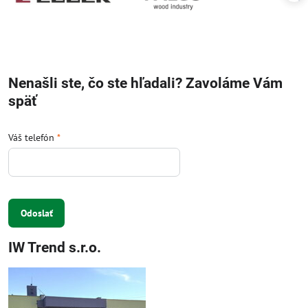
Nenašli ste, čo ste hľadali? Zavoláme Vám
späť
Váš telefón
*
Odoslať
IW Trend s.r.o.