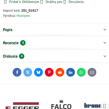
Pridať k Obľúbeným
Strážny pes
Doručenia
Import kód:
201_01817
Výrobca:
Hranipex
Popis
Recenzie
0
Diskusia
0
Facebook
Twitter
Bluesky
Pinterest
Reddit
LinkedIn
WhatsApp
E-
mail