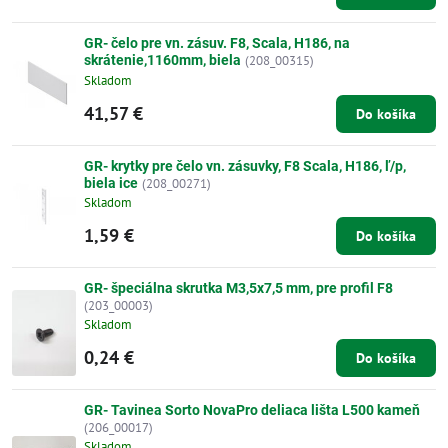
GR- čelo pre vn. zásuv. F8, Scala, H186, na
skrátenie,1160mm, biela
(208_00315)
Skladom
41,57 €
Do košíka
GR- krytky pre čelo vn. zásuvky, F8 Scala, H186, ľ/p,
biela ice
(208_00271)
Skladom
1,59 €
Do košíka
GR- špeciálna skrutka M3,5x7,5 mm, pre profil F8
(203_00003)
Skladom
0,24 €
Do košíka
GR- Tavinea Sorto NovaPro deliaca lišta L500 kameň
(206_00017)
Skladom