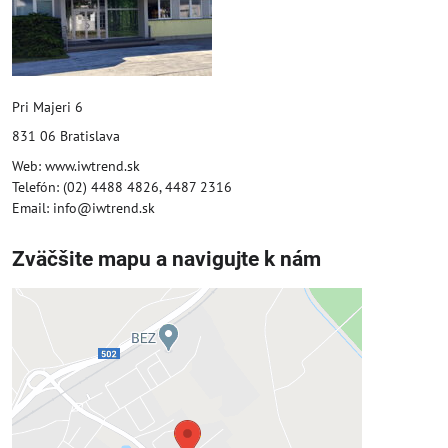
Pri Majeri 6
831 06 Bratislava
Web: www.iwtrend.sk
Telefón: (02) 4488 4826, 4487 2316
Email: info@iwtrend.sk
Zväčšite mapu a navigujte k nám
Externý obsah je blokovaný
Voľbami súkromia
Prajete si načítať externý obsah?