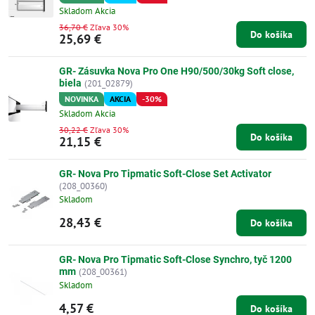
Skladom Akcia
36,70 €
Zľava 30%
Do košíka
25,69 €
GR- Zásuvka Nova Pro One H90/500/30kg Soft close,
biela
(201_02879)
NOVINKA
AKCIA
-30%
Skladom Akcia
30,22 €
Zľava 30%
Do košíka
21,15 €
GR- Nova Pro Tipmatic Soft-Close Set Activator
(208_00360)
Skladom
28,43 €
Do košíka
GR- Nova Pro Tipmatic Soft-Close Synchro, tyč 1200
mm
(208_00361)
Skladom
4,57 €
Do košíka