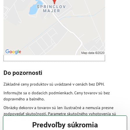
Povoliť tentokrát
Povoliť a zapamätať - súhlas s druhom
cookie: Funkčné
Otvoriť obsah v novom okne
Do pozornosti
Základné ceny produktov sú uvádzané v cenách bez DPH.
Informujte sa o dodacích podmienkach. Ceny tovarov sú bez
dopravného a balného.
Obrázky dekorov a tovarov sú len ilustračné a nemusia presne
zodpovedať skutočnosti. Parametre skutočného vyhotovenia sú
väčšinou obsiahnuté v názve a popise produktu.
Predvoľby súkromia