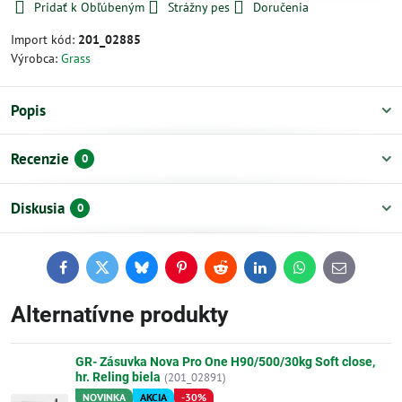
Pridať k Obľúbeným
Strážny pes
Doručenia
Import kód:
201_02885
Výrobca:
Grass
Popis
Recenzie
0
Diskusia
0
Facebook
Twitter
Bluesky
Pinterest
Reddit
LinkedIn
WhatsApp
E-
mail
Alternatívne produkty
GR- Zásuvka Nova Pro One H90/500/30kg Soft close,
hr. Reling biela
(201_02891)
NOVINKA
AKCIA
-30%