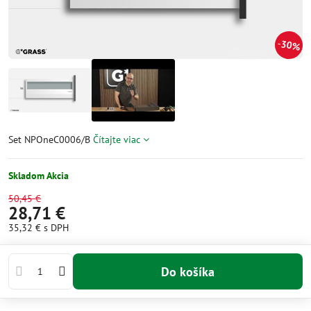
30%
Set NPOneC0006/B
Čítajte viac
Skladom Akcia
50,45 €
28,71 €
35,32 €
s DPH
Do košíka