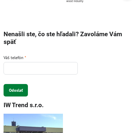
Nenašli ste, čo ste hľadali? Zavoláme Vám
späť
Váš telefón
*
Odoslať
IW Trend s.r.o.