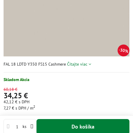
30%
FAL 18 LDTD Y350 FS15 Cashmere
Čítajte viac
Skladom Akcia
60,18 €
34,25 €
42,12 €
s DPH
2
7,27 €
s DPH
/ m
Do košíka
ks