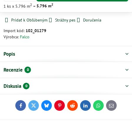
2
2
1
ks
x 5.796 m
=
5.796
m
Pridať k Obľúbeným
Strážny pes
Doručenia
Import kód:
102_01279
Výrobca:
Falco
Popis
Recenzie
0
Diskusia
0
Facebook
Twitter
Bluesky
Pinterest
Reddit
LinkedIn
WhatsApp
E-
mail