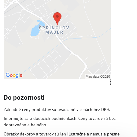
Voľbami súkromia
Prajete si načítať externý obsah?
Povoliť tentokrát
Povoliť a zapamätať - súhlas s druhom
cookie: Funkčné
Otvoriť obsah v novom okne
Do pozornosti
Základné ceny produktov sú uvádzané v cenách bez DPH.
Informujte sa o dodacích podmienkach. Ceny tovarov sú bez
dopravného a balného.
Obrázky dekorov a tovarov sú len ilustračné a nemusia presne