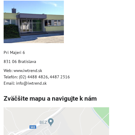
Pri Majeri 6
831 06 Bratislava
Web: www.iwtrend.sk
Telefón: (02) 4488 4826, 4487 2316
Email: info@iwtrend.sk
Zväčšite mapu a navigujte k nám
Externý obsah je blokovaný