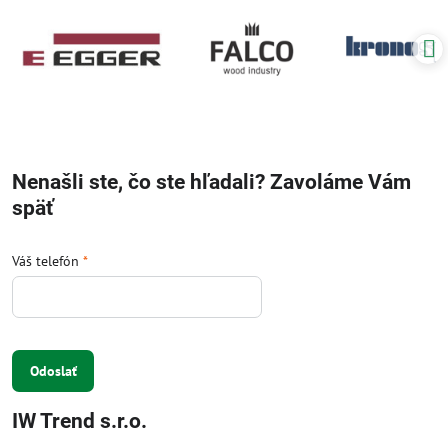
Nenašli ste, čo ste hľadali? Zavoláme Vám
späť
Váš telefón
*
Odoslať
IW Trend s.r.o.