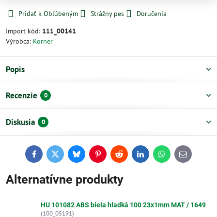
Pridať k Obľúbeným
Strážny pes
Doručenia
Import kód:
111_00141
Výrobca:
Korner
Popis
Recenzie
0
Diskusia
0
Facebook
Twitter
Bluesky
Pinterest
Reddit
LinkedIn
WhatsApp
E-
mail
Alternatívne produkty
HU 101082 ABS biela hladká 100 23x1mm MAT / 1649
(100_05191)