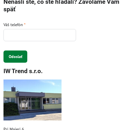
Nenašli ste, čo ste hľadali? Zavoláme Vám
späť
Váš telefón
*
Odoslať
IW Trend s.r.o.
Pri Majeri 6