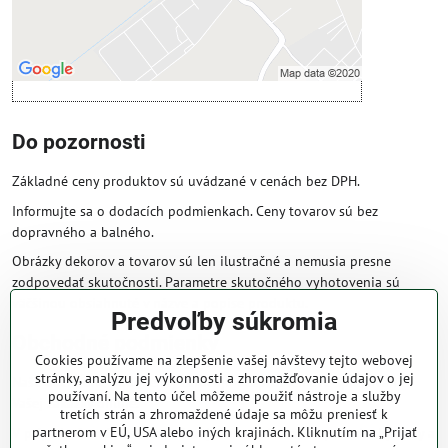
Otvoriť obsah v novom okne
Do pozornosti
Základné ceny produktov sú uvádzané v cenách bez DPH.
Informujte sa o dodacích podmienkach. Ceny tovarov sú bez
dopravného a balného.
Obrázky dekorov a tovarov sú len ilustračné a nemusia presne
zodpovedať skutočnosti. Parametre skutočného vyhotovenia sú
väčšinou obsiahnuté v názve a popise produktu.
Predvoľby súkromia
Obchodné podmienky
Cookies používame na zlepšenie vašej návštevy tejto webovej
stránky, analýzu jej výkonnosti a zhromažďovanie údajov o jej
Naše obchodné podmienky zaručujú bezproblémové spracovanie
používaní. Na tento účel môžeme použiť nástroje a služby
Vašej zakázky online.
tretích strán a zhromaždené údaje sa môžu preniesť k
partnerom v EÚ, USA alebo iných krajinách. Kliknutím na „Prijať
V prípade, že máte s nami už dojednané obchodné podmienky, ceny a