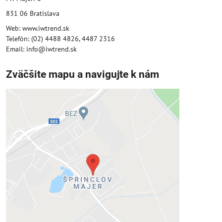
831 06 Bratislava
Web: www.iwtrend.sk
Telefón: (02) 4488 4826, 4487 2316
Email: info@iwtrend.sk
Zväčšite mapu a navigujte k nám
Externý obsah je blokovaný
Voľbami súkromia
Prajete si načítať externý obsah?
Povoliť tentokrát
Povoliť a zapamätať - súhlas s druhom
cookie: Funkčné