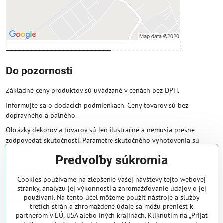
Otvoriť obsah v novom okne
Do pozornosti
Základné ceny produktov sú uvádzané v cenách bez DPH.
Informujte sa o dodacích podmienkach. Ceny tovarov sú bez
dopravného a balného.
Obrázky dekorov a tovarov sú len ilustračné a nemusia presne
zodpovedať skutočnosti. Parametre skutočného vyhotovenia sú
väčšinou obsiahnuté v názve a popise produktu.
Predvoľby súkromia
Obchodné podmienky
Cookies používame na zlepšenie vašej návštevy tejto webovej
stránky, analýzu jej výkonnosti a zhromažďovanie údajov o jej
Naše obchodné podmienky zaručujú bezproblémové spracovanie
používaní. Na tento účel môžeme použiť nástroje a služby
Vašej zakázky online.
tretích strán a zhromaždené údaje sa môžu preniesť k
partnerom v EÚ, USA alebo iných krajinách. Kliknutím na „Prijať
V prípade, že máte s nami už dojednané obchodné podmienky, ceny a