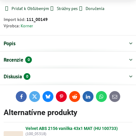
Pridať k Obľúbeným
Strážny pes
Doručenia
Import kód:
111_00149
Výrobca:
Korner
Popis
Recenzie
0
Diskusia
0
Facebook
Twitter
Bluesky
Pinterest
Reddit
LinkedIn
WhatsApp
E-
mail
Alternatívne produkty
Velvet ABS 2156 vanilka 43x1 MAT (HU 100733)
(100_05318)