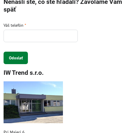
Nenašli ste, čo ste hľadali? Zavoláme Vám
späť
Váš telefón
*
Odoslať
IW Trend s.r.o.
Pri Majeri 6