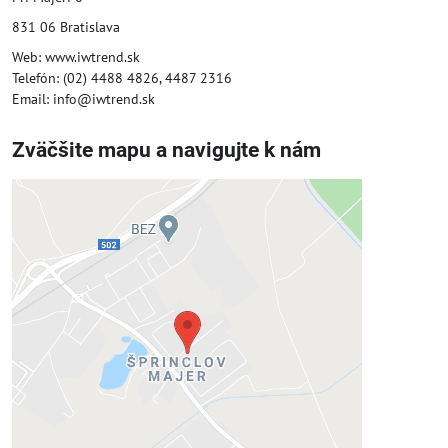
831 06 Bratislava
Web: www.iwtrend.sk
Telefón: (02) 4488 4826, 4487 2316
Email: info@iwtrend.sk
Zväčšite mapu a navigujte k nám
Externý obsah je blokovaný
Voľbami súkromia
Prajete si načítať externý obsah?
Povoliť tentokrát
Povoliť a zapamätať - súhlas s druhom
cookie: Funkčné