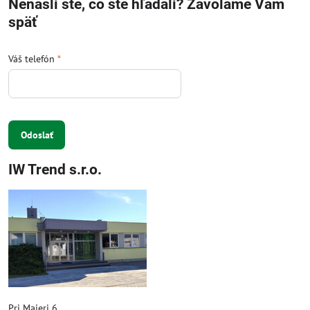
Nenašli ste, čo ste hľadali? Zavoláme Vám
späť
Váš telefón
*
Odoslať
IW Trend s.r.o.
Pri Majeri 6