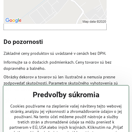
Otvoriť obsah v novom okne
Do pozornosti
Základné ceny produktov sú uvádzané v cenách bez DPH.
Informujte sa o dodacích podmienkach. Ceny tovarov sú bez
dopravného a balného.
Obrázky dekorov a tovarov sú len ilustračné a nemusia presne
zodpovedať skutočnosti. Parametre skutočného vyhotovenia sú
väčšinou obsiahnuté v názve a popise produktu.
Predvoľby súkromia
Obchodné podmienky
Cookies používame na zlepšenie vašej návštevy tejto webovej
stránky, analýzu jej výkonnosti a zhromažďovanie údajov o jej
Naše obchodné podmienky zaručujú bezproblémové spracovanie
používaní. Na tento účel môžeme použiť nástroje a služby
Vašej zakázky online.
tretích strán a zhromaždené údaje sa môžu preniesť k
partnerom v EÚ, USA alebo iných krajinách. Kliknutím na „Prijať
V prípade, že máte s nami už dojednané obchodné podmienky, ceny a