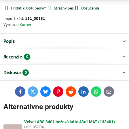
Pridať k Obľúbeným
Strážny pes
Doručenia
Import kód:
111_00151
Výrobca:
Korner
Popis
Recenzie
0
Diskusia
0
Facebook
Twitter
Bluesky
Pinterest
Reddit
LinkedIn
WhatsApp
E-
mail
Alternatívne produkty
Velvet ABS 3401 béžová latte 43x1 MAT (133401)
(100_05270)