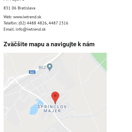
831 06 Bratislava
Web: www.iwtrend.sk
Telefón: (02) 4488 4826, 4487 2316
Email: info@iwtrend.sk
Zväčšite mapu a navigujte k nám
Externý obsah je blokovaný
Voľbami súkromia
Prajete si načítať externý obsah?
Povoliť tentokrát
Povoliť a zapamätať - súhlas s druhom
cookie: Funkčné