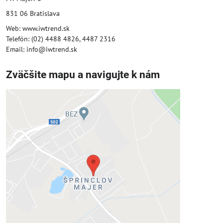
831 06 Bratislava
Web: www.iwtrend.sk
Telefón: (02) 4488 4826, 4487 2316
Email: info@iwtrend.sk
Zväčšite mapu a navigujte k nám
Externý obsah je blokovaný
Voľbami súkromia
Prajete si načítať externý obsah?
Povoliť tentokrát
Povoliť a zapamätať - súhlas s druhom
cookie: Funkčné