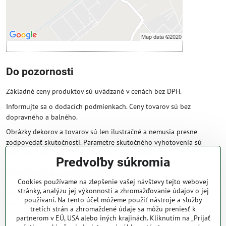
Otvoriť obsah v novom okne
Do pozornosti
Základné ceny produktov sú uvádzané v cenách bez DPH.
Informujte sa o dodacích podmienkach. Ceny tovarov sú bez
dopravného a balného.
Obrázky dekorov a tovarov sú len ilustračné a nemusia presne
zodpovedať skutočnosti. Parametre skutočného vyhotovenia sú
väčšinou obsiahnuté v názve a popise produktu.
Predvoľby súkromia
Obchodné podmienky
Cookies používame na zlepšenie vašej návštevy tejto webovej
stránky, analýzu jej výkonnosti a zhromažďovanie údajov o jej
Naše obchodné podmienky zaručujú bezproblémové spracovanie
používaní. Na tento účel môžeme použiť nástroje a služby
Vašej zakázky online.
tretích strán a zhromaždené údaje sa môžu preniesť k
partnerom v EÚ, USA alebo iných krajinách. Kliknutím na „Prijať
V prípade, že máte s nami už dojednané obchodné podmienky, ceny a