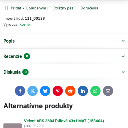
Pridať k Obľúbeným
Strážny pes
Doručenia
Import kód:
111_00158
Výrobca:
Korner
Popis
Recenzie
0
Diskusia
0
Facebook
Twitter
Bluesky
Pinterest
Reddit
LinkedIn
WhatsApp
E-
mail
Alternatívne produkty
Velvet ABS 3604 ľaliová 43x1 MAT (153604)
(100_05290)