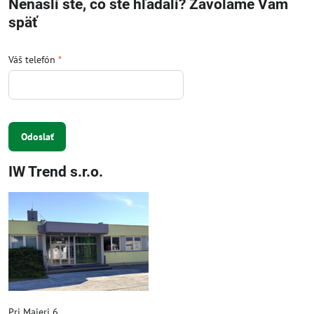
Nenašli ste, čo ste hľadali? Zavoláme Vám
späť
Váš telefón
*
Odoslať
IW Trend s.r.o.
Pri Majeri 6