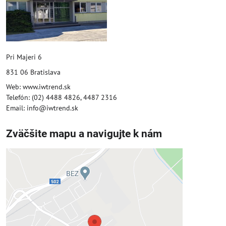
Pri Majeri 6
831 06 Bratislava
Web: www.iwtrend.sk
Telefón: (02) 4488 4826, 4487 2316
Email: info@iwtrend.sk
Zväčšite mapu a navigujte k nám
Externý obsah je blokovaný
Voľbami súkromia
Prajete si načítať externý obsah?