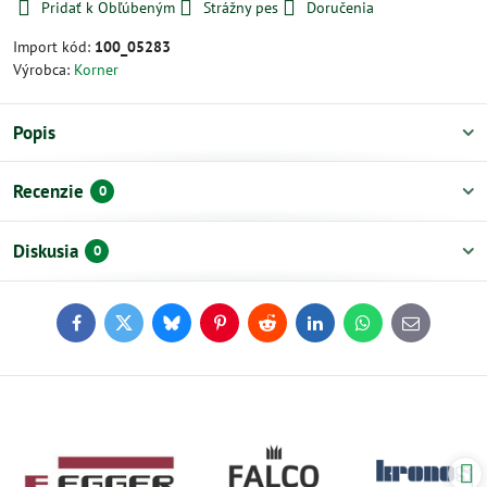
Pridať k Obľúbeným
Strážny pes
Doručenia
Import kód:
100_05283
Výrobca:
Korner
Popis
Recenzie
0
Diskusia
0
Facebook
Twitter
Bluesky
Pinterest
Reddit
LinkedIn
WhatsApp
E-
mail