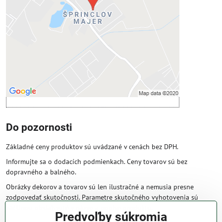
Povoliť tentokrát
Povoliť a zapamätať - súhlas s druhom
cookie: Funkčné
Otvoriť obsah v novom okne
Do pozornosti
Základné ceny produktov sú uvádzané v cenách bez DPH.
Informujte sa o dodacích podmienkach. Ceny tovarov sú bez
dopravného a balného.
Obrázky dekorov a tovarov sú len ilustračné a nemusia presne
zodpovedať skutočnosti. Parametre skutočného vyhotovenia sú
väčšinou obsiahnuté v názve a popise produktu.
Predvoľby súkromia