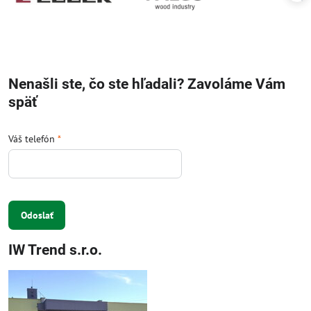
Nenašli ste, čo ste hľadali? Zavoláme Vám
späť
Váš telefón
*
Odoslať
IW Trend s.r.o.